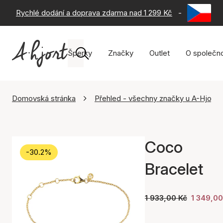
Rychlé dodání a doprava zdarma nad 1 299 Kč
-
60 dní na 
Šperky
Značky
Outlet
O společno
Domovská stránka
Přehled - všechny značky u A-Hjort
Coco
-30.2%
Bracelet
1 933,00 Kč
1 349,00