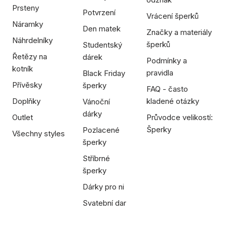
Prsteny
Potvrzení
Vrácení šperků
Náramky
Den matek
Značky a materiály
Náhrdelníky
šperků
Studentský
Řetězy na
dárek
Podmínky a
kotník
pravidla
Black Friday
Přívěsky
šperky
FAQ - často
Doplňky
kladené otázky
Vánoční
dárky
Outlet
Průvodce velikostí:
Šperky
Pozlacené
Všechny styles
šperky
Stříbrné
šperky
Dárky pro ni
Svatební dar