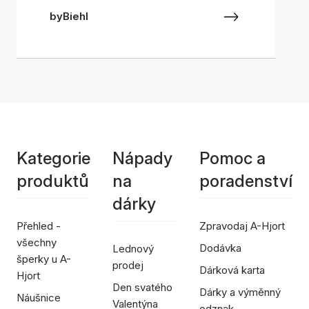
byBiehl
Kategorie
Nápady
Pomoc a
produktů
na
poradenství
dárky
Přehled -
Zpravodaj A-Hjort
všechny
Dodávka
Lednový
šperky u A-
prodej
Dárková karta
Hjort
Den svatého
Dárky a výměnný
Náušnice
Valentýna
odznak