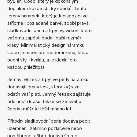
byBiehl Coco, který je dokonalým
doplňkem každé sbírky šperků. Tento
jemný náramek, který je k dispozici ve
stříbrné i pozlacené barvě, zdobí pravá
sladkovodní perla a třpytivý zirkon, které
vašemu zápěstí dodají další rozměr
krásy. Minimalistický design náramku
Coco je určen pro moderní ženu, která
ocení styl i kvalitu, a je ideální pro
každou příležitost.
Jemný řetízek a třpytivé perly náramku
dodávají jemný lesk, který zvýrazní
odstín vaší pleti. Jemný řetízek zajišťuje
odolnost i krásu, takže se ze svého
šperku můžete těšit mnoho let.
Přírodní sladkovodní perla dodává pocit
uzemnění, zatímco pozlacené nebo
postříbřené stříbro dodává šmrnc.