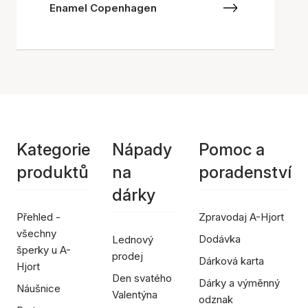
Enamel Copenhagen
Kategorie
Nápady
Pomoc a
produktů
na
poradenství
dárky
Přehled -
Zpravodaj A-Hjort
všechny
Dodávka
Lednový
šperky u A-
prodej
Dárková karta
Hjort
Den svatého
Dárky a výměnný
Náušnice
Valentýna
odznak