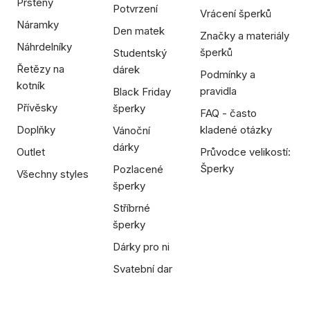
Prsteny
Potvrzení
Vrácení šperků
Náramky
Den matek
Značky a materiály
Náhrdelníky
šperků
Studentský
Řetězy na
dárek
Podmínky a
kotník
pravidla
Black Friday
Přívěsky
šperky
FAQ - často
Doplňky
kladené otázky
Vánoční
dárky
Outlet
Průvodce velikostí:
Šperky
Pozlacené
Všechny styles
šperky
Stříbrné
šperky
Dárky pro ni
Svatební dar