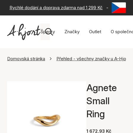
Rychlé dodání a doprava zdarma nad 1 299 Kč
-
60 dní na 
Šperky
Značky
Outlet
O společno
Domovská stránka
Přehled - všechny značky u A-Hjort
Agnete
Small
Ring
1 672,93 Kč