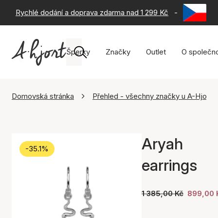
Rychlé dodání a doprava zdarma nad 1 299 Kč
-
60 dní na 
Šperky
Značky
Outlet
O společno
Domovská stránka
Přehled - všechny značky u A-Hjort
Aryah
-35.1%
earrings
1 385,00 Kč
899,00 