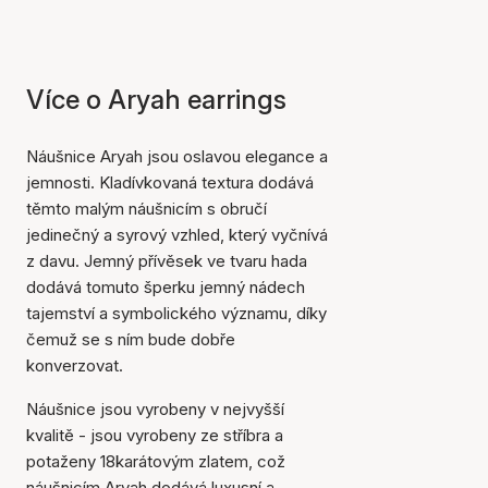
Více o Aryah earrings
Náušnice Aryah jsou oslavou elegance a
jemnosti. Kladívkovaná textura dodává
těmto malým náušnicím s obručí
jedinečný a syrový vzhled, který vyčnívá
z davu. Jemný přívěsek ve tvaru hada
dodává tomuto šperku jemný nádech
tajemství a symbolického významu, díky
čemuž se s ním bude dobře
konverzovat.
Náušnice jsou vyrobeny v nejvyšší
kvalitě - jsou vyrobeny ze stříbra a
potaženy 18karátovým zlatem, což
náušnicím Aryah dodává luxusní a