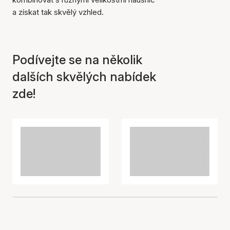
a získat tak skvělý vzhled.
Položka byla přidána do
košíku
Podívejte se na několik
dalších skvělých nabídek
zde!