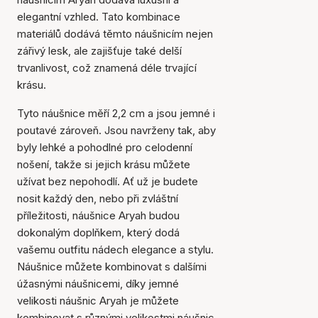
elegantní vzhled. Tato kombinace
materiálů dodává těmto náušnicím nejen
zářivý lesk, ale zajišťuje také delší
trvanlivost, což znamená déle trvající
krásu.
Tyto náušnice měří 2,2 cm a jsou jemné i
poutavé zároveň. Jsou navrženy tak, aby
byly lehké a pohodlné pro celodenní
nošení, takže si jejich krásu můžete
užívat bez nepohodlí. Ať už je budete
nosit každý den, nebo při zvláštní
příležitosti, náušnice Aryah budou
dokonalým doplňkem, který dodá
vašemu outfitu nádech elegance a stylu.
Náušnice můžete kombinovat s dalšími
úžasnými náušnicemi, díky jemné
velikosti náušnic Aryah je můžete
kombinovat s různými velikostmi náušnic