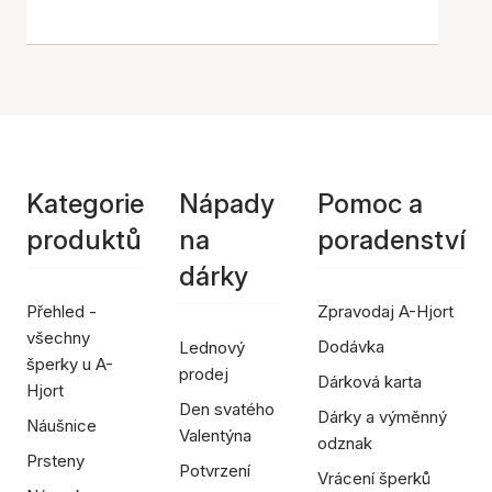
Kategorie
Nápady
Pomoc a
produktů
na
poradenství
dárky
Přehled -
Zpravodaj A-Hjort
všechny
Dodávka
Lednový
šperky u A-
prodej
Dárková karta
Hjort
Den svatého
Dárky a výměnný
Náušnice
Valentýna
odznak
Prsteny
Potvrzení
Vrácení šperků