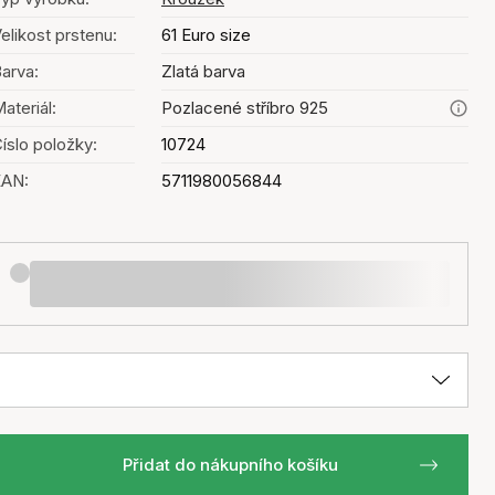
elikost prstenu:
61 Euro size
arva:
Zlatá barva
ateriál:
Pozlacené stříbro 925
íslo položky:
10724
EAN:
5711980056844
Přidat do nákupního košíku