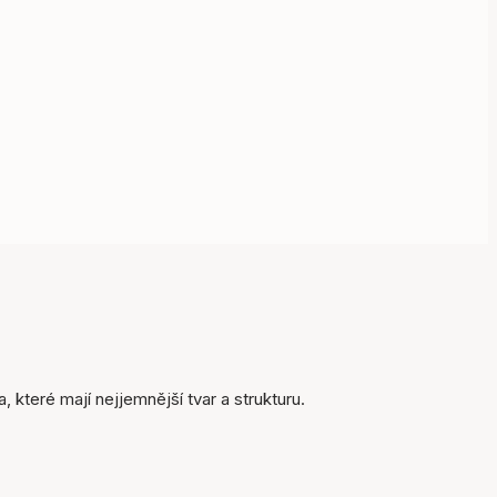
Položka byla přidána do
košíku
, které mají nejjemnější tvar a strukturu.