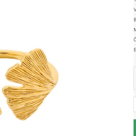
V
B
M
Č