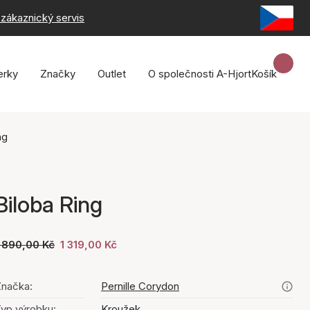
zákaznický servis
erky
Značky
Outlet
O společnosti A-Hjort
Košík
ng
Biloba Ring
 890,00 Kč
1 319,00 Kč
načka:
Pernille Corydon
yp výrobku:
Kroužek