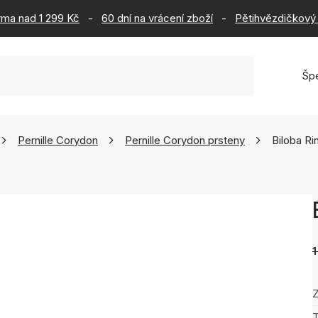
rma nad 1 299 Kč
-
60 dní na vrácení zboží
-
Pětihvězdičkový 
Šp
Pernille Corydon
Pernille Corydon prsteny
Biloba Ri
1
Z
T