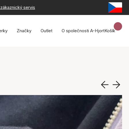
zákaznický servis
erky
Značky
Outlet
O společnosti A-Hjort
Košík