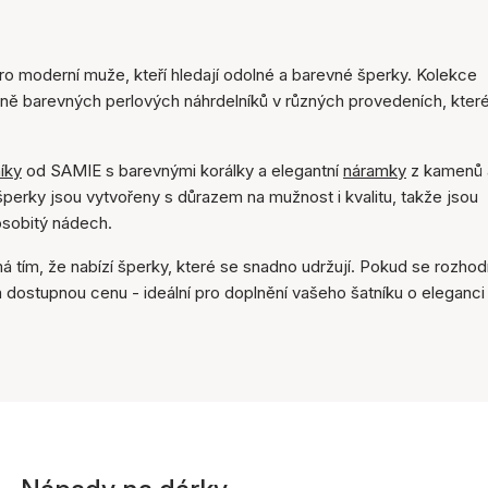
 moderní muže, kteří hledají odolné a barevné šperky. Kolekce
ně barevných perlových náhrdelníků v různých provedeních, kter
íky
od SAMIE s barevnými korálky a elegantní
náramky
z kamenů 
perky jsou vytvořeny s důrazem na mužnost i kvalitu, takže jsou
osobitý nádech.
 tím, že nabízí šperky, které se snadno udržují. Pokud se rozho
 dostupnou cenu - ideální pro doplnění vašeho šatníku o eleganci 