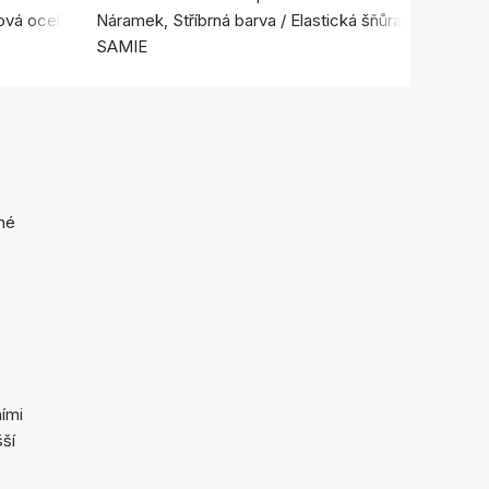
ová ocel
Náramek, Stříbrná barva / Elastická šňůra
SAMIE
né
ími
šší