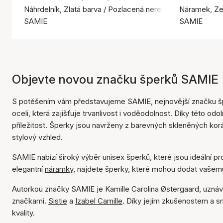
Náhrdelník, Zlatá barva / Pozlacená nerezová ocel
Náramek, Zel
SAMIE
SAMIE
Objevte novou značku šperků SAMIE
S potěšením vám představujeme SAMIE, nejnovější značku šp
oceli, která zajišťuje trvanlivost i voděodolnost. Díky této od
příležitost. Šperky jsou navrženy z barevných skleněných kor
stylový vzhled.
SAMIE nabízí široký výběr unisex šperků, které jsou ideální p
elegantní
náramky
, najdete šperky, které mohou dodat vašemu
Autorkou značky SAMIE je Kamille Carolina Østergaard, uznáv
značkami.
Sistie
a
Izabel Camille
. Díky jejím zkušenostem a sm
kvality.