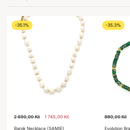
-35.1%
-35.3%
2 690,00 Kč
1 745,00 Kč
880,00 Kč
Barok Necklace (SAMIE)
Evolution Br