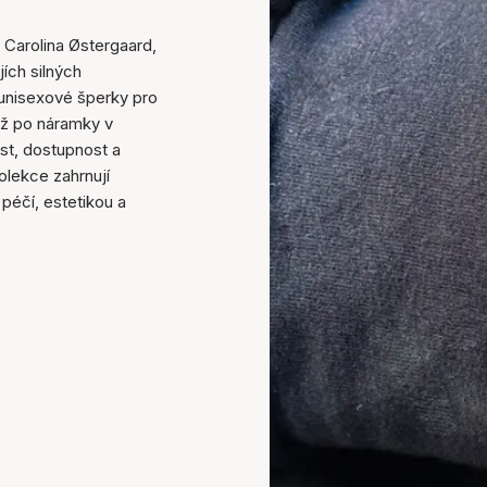
 Carolina Østergaard,
jích silných
 unisexové šperky pro
až po náramky v
st, dostupnost a
olekce zahrnují
péčí, estetikou a