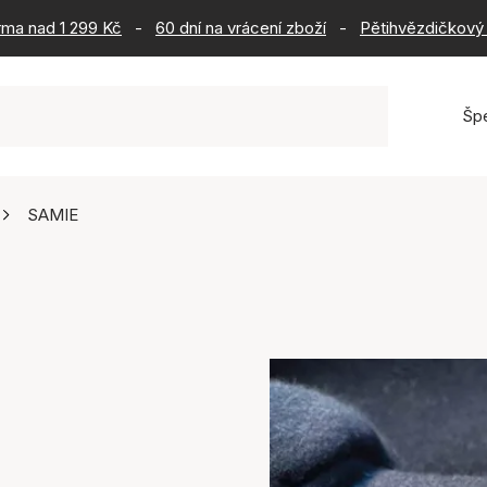
rma nad 1 299 Kč
-
60 dní na vrácení zboží
-
Pětihvězdičkový 
Šp
SAMIE