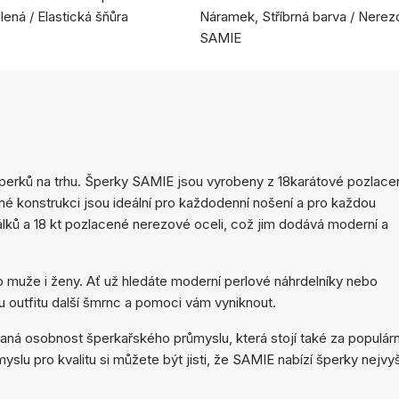
ená / Elastická šňůra
Náramek, Stříbrná barva / Nerez
SAMIE
erků na trhu. Šperky SAMIE jsou vyrobeny z 18karátové pozlace
olné konstrukci jsou ideální pro každodenní nošení a pro každou
álků a 18 kt pozlacené nerezové oceli, což jim dodává moderní a
ro muže i ženy. Ať už hledáte moderní perlové náhrdelníky nebo
 outfitu další šmrnc a pomoci vám vyniknout.
aná osobnost šperkařského průmyslu, která stojí také za populárn
yslu pro kvalitu si můžete být jisti, že SAMIE nabízí šperky nejvy