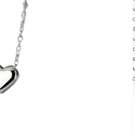
V
O
Š
V
D
B
M
Č