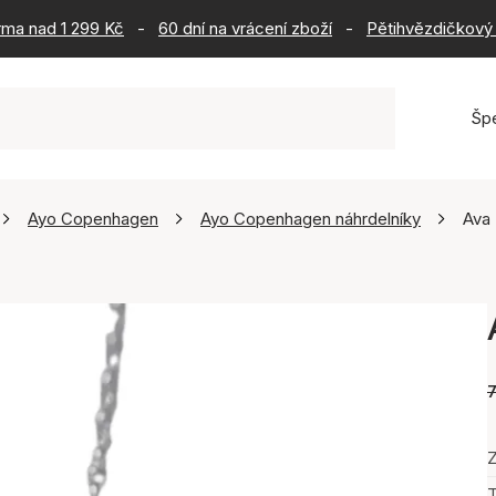
rma nad 1 299 Kč
-
60 dní na vrácení zboží
-
Pětihvězdičkový 
Šp
Ayo Copenhagen
Ayo Copenhagen náhrdelníky
Ava
Z
T