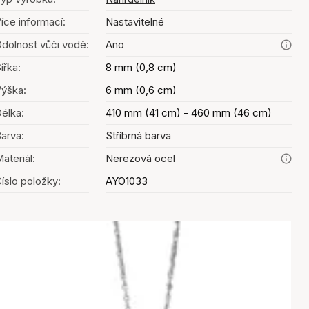
íce informací:
Nastavitelné
dolnost vůči vodě:
Ano
ířka:
8 mm (0,8 cm)
ýška:
6 mm (0,6 cm)
élka:
410 mm (41 cm) - 460 mm (46 cm)
arva:
Stříbrná barva
ateriál:
Nerezová ocel
íslo položky:
AYO1033
Výběr barev