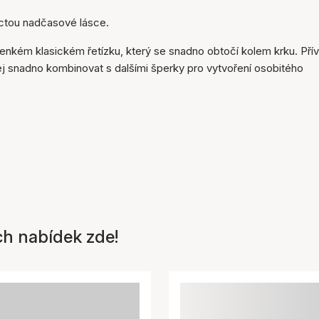
Položka byla přidána do
octou nadčasové lásce.
košíku
enkém klasickém řetízku, který se snadno obtočí kolem krku. Pří
 jej snadno kombinovat s dalšími šperky pro vytvoření osobitého
ch nabídek zde!