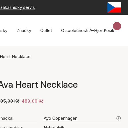
zákaznický servis
erky
Značky
Outlet
O společnosti A-Hjort
Košík
 Heart Necklace
Ava Heart Necklace
705,00 Kč
489,00 Kč
načka:
Ayo Copenhagen
yp výrobku:
Náhrdelník