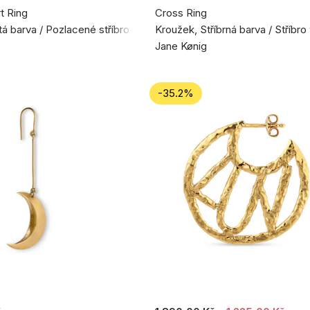
t Ring
Cross Ring
tá barva / Pozlacené stříbro 925
Kroužek, Stříbrná barva / Stříbro
Jane Kønig
-35.2%