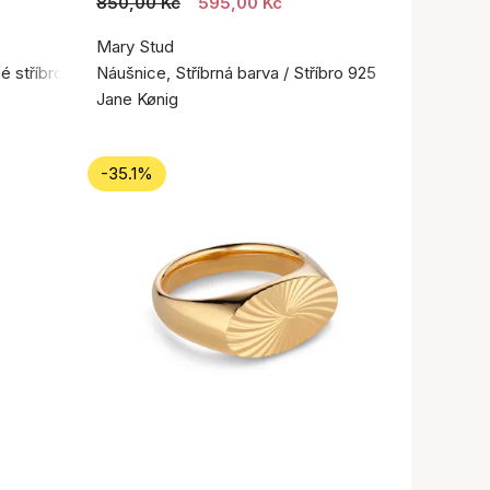
850,00 Kč
595,00 Kč
Mary Stud
é stříbro 925
Náušnice, Stříbrná barva / Stříbro 925
Jane Kønig
-35.1%