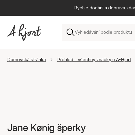
Rychlé dodání a doprava zda
Domovská stránka
Přehled - všechny značky u A-Hjort
Jane Kønig šperky