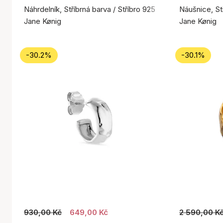
Náhrdelník, Stříbrná barva / Stříbro 925
Náušnice, Stř
Jane Kønig
Jane Kønig
-30.2%
-30.1%
930,00 Kč
649,00 Kč
2 590,00 K