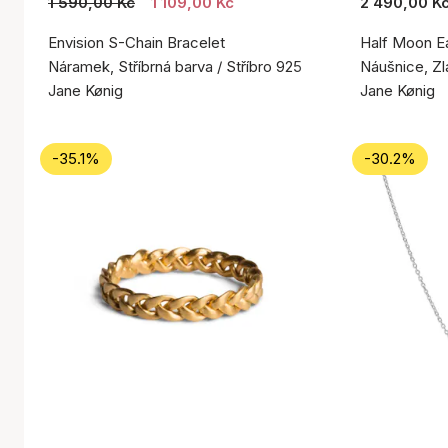
1 590,00 Kč
1 109,00 Kč
2 490,00 K
Envision S-Chain Bracelet
Half Moon Ea
Náramek, Stříbrná barva / Stříbro 925
Náušnice, Zl
Jane Kønig
Jane Kønig
-35.1%
-30.2%