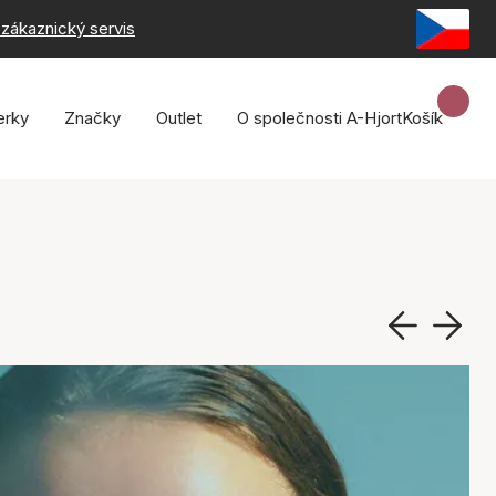
zákaznický servis
erky
Značky
Outlet
O společnosti A-Hjort
Košík