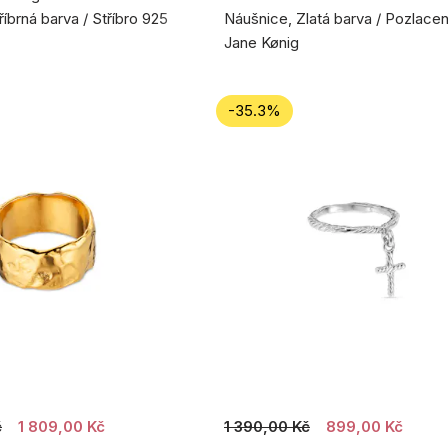
íbrná barva / Stříbro 925
Náušnice, Zlatá barva / Pozlacen
Jane Kønig
-35.3%
č
1 809,00 Kč
1 390,00 Kč
899,00 Kč