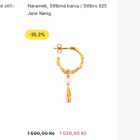
é stříbro 925
Náramek, Stříbrná barva / Stříbro 925
Jane Kønig
-35.3%
1 590,00 Kč
1 029,00 Kč