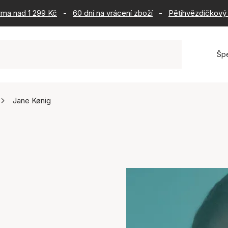
rma nad 1 299 Kč
-
60 dní na vrácení zboží
-
Pětihvězdičkový 
Šp
Jane Kønig