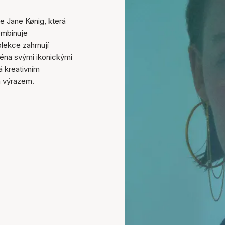
e Jane Kønig, která
ombinuje
lekce zahrnují
ména svými ikonickými
á kreativním
 výrazem.