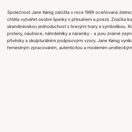
Společnost Jane Kønig založila v roce 1989 oceňovaná zlatnic
chtěla vytvářet osobní šperky s přesahem a poezií. Značka k
skandinávskou jednoduchost s hravými tvary a symbolikou. Ko
prsteny, náušnice, náhrdelníky a náramky - a jsou známé zej
přívěsky a skulpturálními podpisovými vzory. Jane Kønig vynik
řemeslným zpracováním, autenticitou a moderním uměleckým