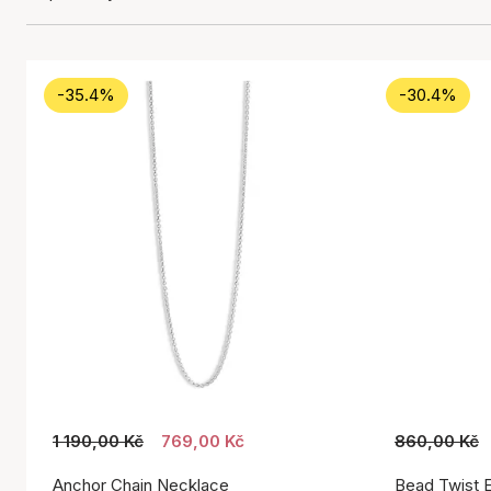
-35.4%
-30.4%
1 190,00 Kč
769,00 Kč
860,00 Kč
Anchor Chain Necklace
Bead Twist E