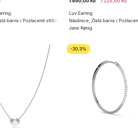
č
1 890,00 Kč
1 225,00 Kč
rring
Luv Earring
atá barva / Pozlacené stříbro 925
Náušnice, Zlatá barva / Pozlacen
Jane Kønig
-30.3%