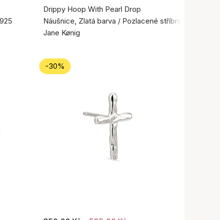
Drippy Hoop With Pearl Drop
 925
Náušnice, Zlatá barva / Pozlacené stříbro 925
Jane Kønig
-30%