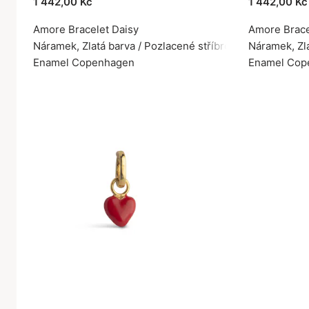
1 442,00 Kč
1 442,00 Kč
Amore Bracelet Daisy
Amore Brace
Náramek, Zlatá barva / Pozlacené stříbro 925
Náramek, Zla
Enamel Copenhagen
Enamel Cop