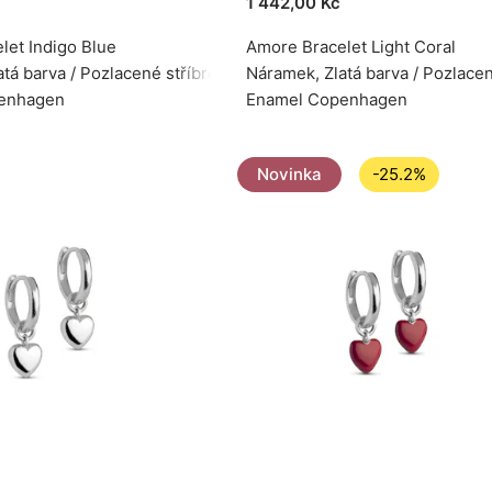
1 442,00 Kč
let Indigo Blue
Amore Bracelet Light Coral
tá barva / Pozlacené stříbro 925
Náramek, Zlatá barva / Pozlacen
enhagen
Enamel Copenhagen
Novinka
-25.2%