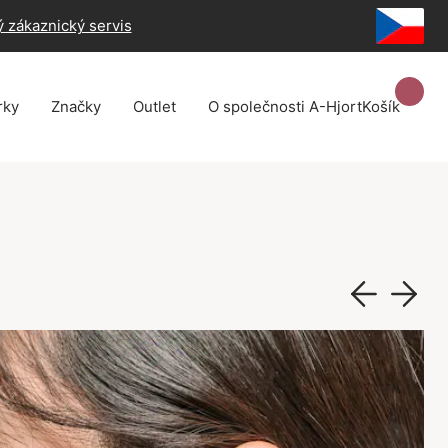
 zákaznický servis
rky
Značky
Outlet
O společnosti A-Hjort
Košík