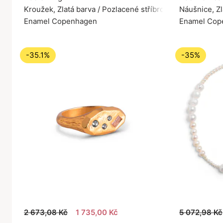
Kroužek, Zlatá barva / Pozlacené stříbro 925
Náušnice, Zl
Enamel Copenhagen
Enamel Cop
-35.1%
-35%
2 673,08 Kč
1 735,00 Kč
5 072,98 Kč