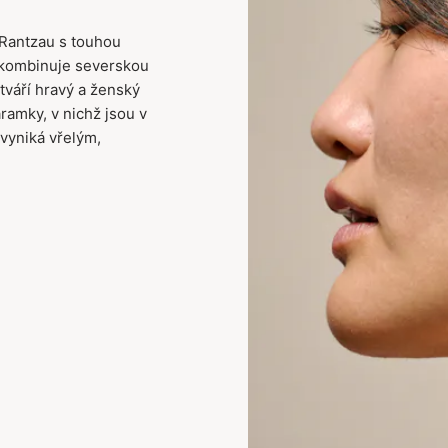
Rantzau s touhou
a kombinuje severskou
tváří hravý a ženský
ramky, v nichž jsou v
 vyniká vřelým,