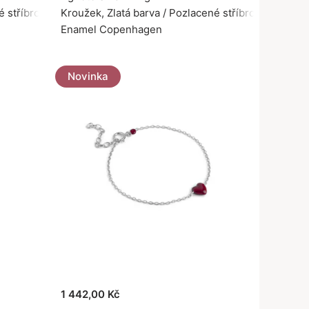
é stříbro 925
Kroužek, Zlatá barva / Pozlacené stříbro 925
Enamel Copenhagen
Novinka
1 442,00 Kč