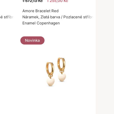
1 572,13 Kč
1 255,00 Kč
Amore Bracelet Red
é stříbro 925
Náramek, Zlatá barva / Pozlacené stříbro 925
Enamel Copenhagen
Novinka