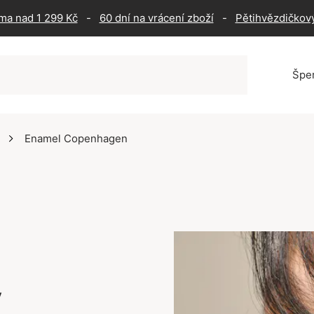
ma nad 1 299 Kč
-
60 dní na vrácení zboží
-
Pětihvězdičkový
Špe
Enamel Copenhagen
y