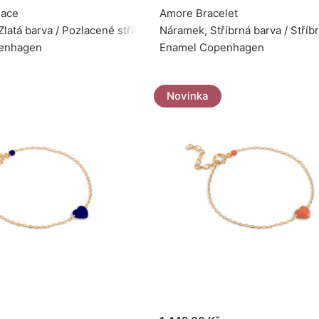
lace
Amore Bracelet
Zlatá barva / Pozlacené stříbro 925
Náramek, Stříbrná barva / Stříb
enhagen
Enamel Copenhagen
Novinka