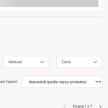
Velikost
Cena
am řazení:
Strana 1 z 7