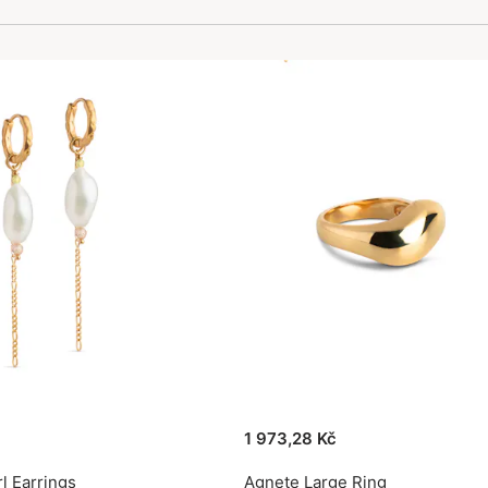
1 973,28 Kč
l Earrings
Agnete Large Ring