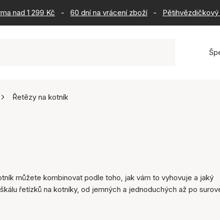
rma nad 1 299 Kč
-
60 dní na vrácení zboží
-
Pětihvězdičkový 
Šp
Řetězy na kotník
otník můžete kombinovat podle toho, jak vám to vyhovuje a jaký
 škálu řetízků na kotníky, od jemných a jednoduchých až po surov