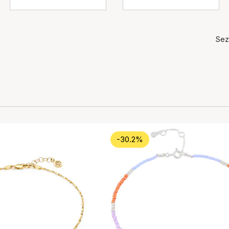
Sez
-30.2%