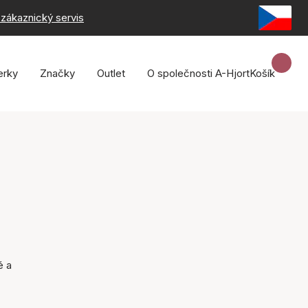
zákaznický servis
erky
Značky
Outlet
O společnosti A-Hjort
Košík
é a