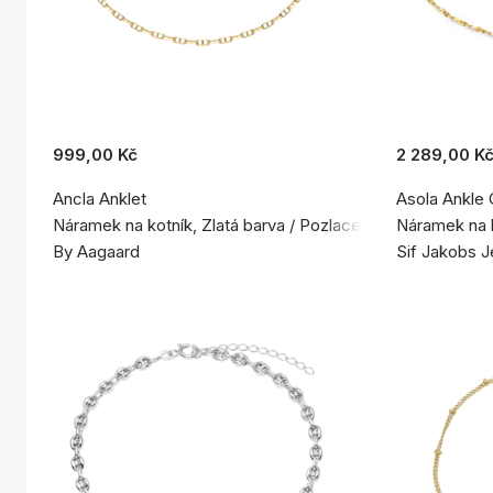
999,00 Kč
2 289,00 K
Ancla Anklet
Asola Ankle 
Náramek na kotník, Zlatá barva / Pozlacené stříbro 925
Náramek na k
By Aagaard
Sif Jakobs J