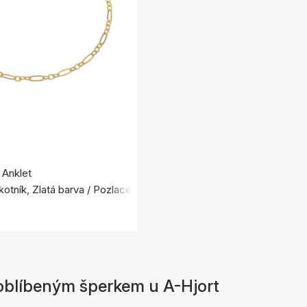
 Anklet
otník, Zlatá barva / Pozlacené stříbro 925
 oblíbeným šperkem u A-Hjort