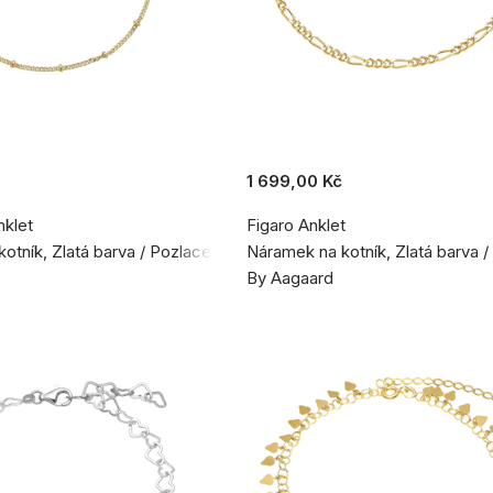
1 699,00 Kč
nklet
Figaro Anklet
otník, Zlatá barva / Pozlacené stříbro 925
Náramek na kotník, Zlatá barva /
By Aagaard