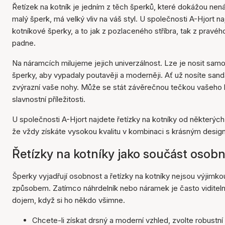
Řetízek na kotník je jedním z těch šperků, které dokážou ne
malý šperk, má velký vliv na váš styl. U společnosti A-Hjort n
kotníkové šperky, a to jak z pozlaceného stříbra, tak z pravéh
padne.
Na náramcích milujeme jejich univerzálnost. Lze je nosit sam
šperky, aby vypadaly poutavěji a moderněji. Ať už nosíte sand
zvýrazní vaše nohy. Může se stát závěrečnou tečkou vašeho let
slavnostní příležitosti.
U společnosti A-Hjort najdete řetízky na kotníky od některýc
že vždy získáte vysokou kvalitu v kombinaci s krásným design
Řetízky na kotníky jako součást osobn
Šperky vyjadřují osobnost a řetízky na kotníky nejsou výjimk
způsobem. Zatímco náhrdelník nebo náramek je často viditelněj
dojem, když si ho někdo všimne.
Chcete-li získat drsný a moderní vzhled, zvolte robustní 