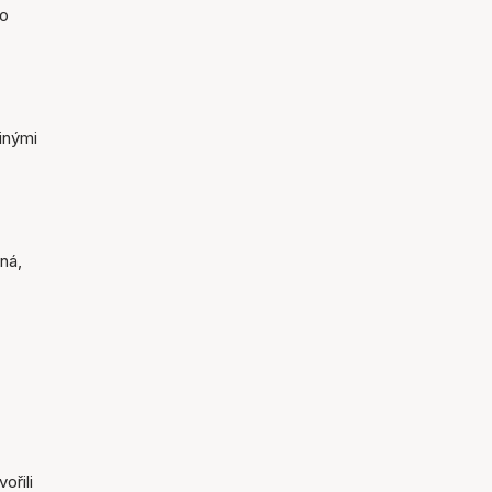
 o
inými
ná,
ořili