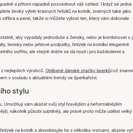
nápadně a přitom nápadně pozvednout váš vzhled. I když se jedná
ajdete široký výběr krásných řetízků na kotník, známých také jako
o stříbra a perel, takže si můžete vybrat ten, který vám dokonale
ostatně, aby vypadaly jednoduše a žensky, nebo je kombinovat s j
ály, tenisky nebo jehlové podpatky, řetízek na kotníku elegantně
ního outfitu, ale stejně dobře se dá nosit i pro každodenní a
h z nejlepších výrobců.
Oblíbené dánské značky šperků
což zname
em v souladu s aktuálními trendy ve šperkařství.
ího stylu
ou. Umožňují vám ukázat svůj styl hravějším a neformálnějším
ší, nákotník působí subtilněji, ale právě proto může udělat velký
řetízek na kotník a zkombinujte ho s několika vrstvami, abyste vytv