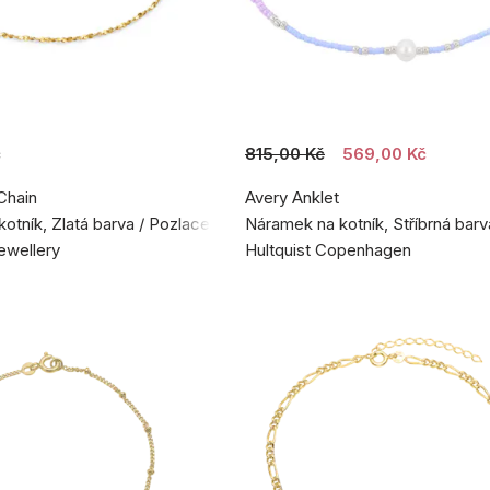
č
815,00 Kč
569,00 Kč
Chain
Avery Anklet
otník, Zlatá barva / Pozlacené stříbro 925
Náramek na kotník, Stříbrná barva
ewellery
Hultquist Copenhagen