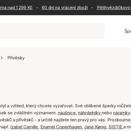
rma nad 1 299 Kč
-
60 dní na vrácení zboží
-
Pětihvězdičkový 
Šp
Přívěsky
t styl a vzhled, který chcete vyzařovat. Své oblíbené šperky můžet
ívěsek se zvláštním významem.
náušnice
,
náhrdelníky
nebo
náramky
věsků a přívěsků - a určitě najdete ten pravý pro vás. Prozkoume
např.
Izabel Camille
,
Enamel Copenhagen
,
Jane Kønig
,
SISTIE
a m