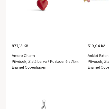
877,13 Kč
519,04 Kč
Amore Charm
Anklet Exten
Přívěsek, Zlatá barva / Pozlacené stříbro 925
Přívěsek, Zl
Enamel Copenhagen
Enamel Cop