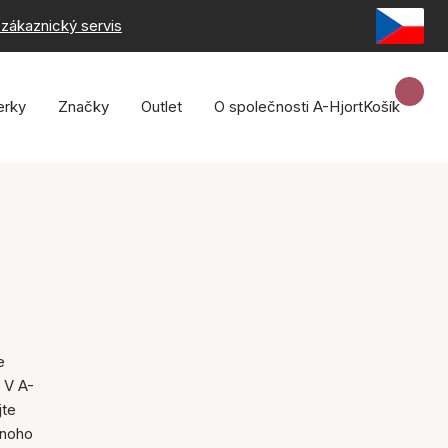
zákaznický servis
erky
Značky
Outlet
O společnosti A-Hjort
Košík
e
. V A-
jte
noho