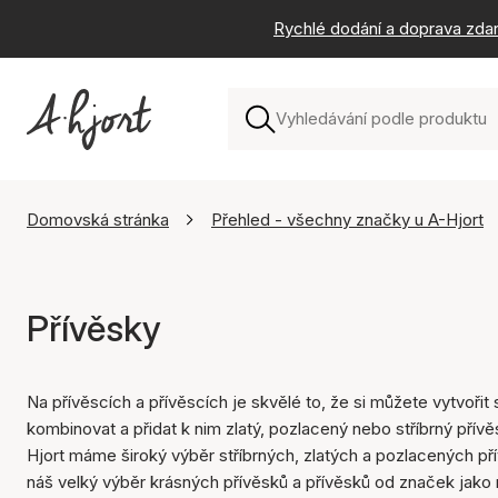
Rychlé dodání a doprava zda
Domovská stránka
Přehled - všechny značky u A-Hjort
Přívěsky
Na přívěscích a přívěscích je skvělé to, že si můžete vytvoři
kombinovat a přidat k nim zlatý, pozlacený nebo stříbrný př
Hjort máme široký výběr stříbrných, zlatých a pozlacených pří
náš velký výběr krásných přívěsků a přívěsků od značek jako 