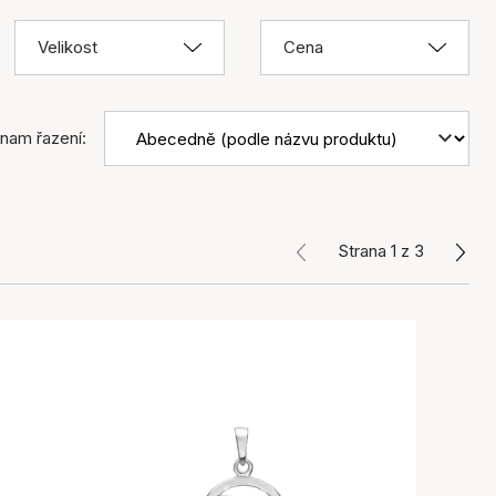
Velikost
Cena
nam řazení:
Strana 1 z 3