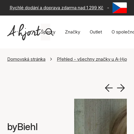
Rychlé dodání a doprava zdarma nad 1 299 Kč
-
60 dní na 
Šperky
Značky
Outlet
O společno
Domovská stránka
Přehled - všechny značky u A-Hjort
byBiehl