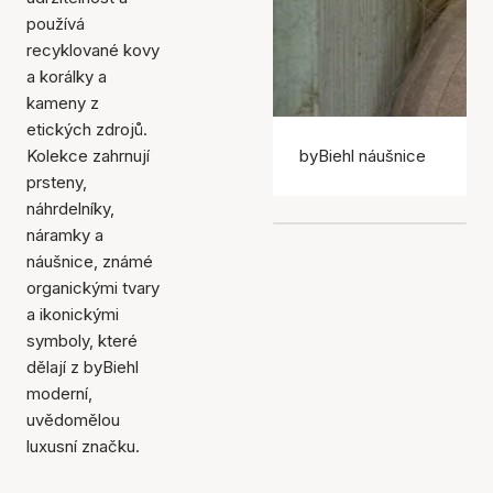
používá
recyklované kovy
a korálky a
kameny z
etických zdrojů.
Kolekce zahrnují
byBiehl náušnice
prsteny,
náhrdelníky,
náramky a
náušnice, známé
organickými tvary
a ikonickými
symboly, které
dělají z byBiehl
moderní,
uvědomělou
luxusní značku.