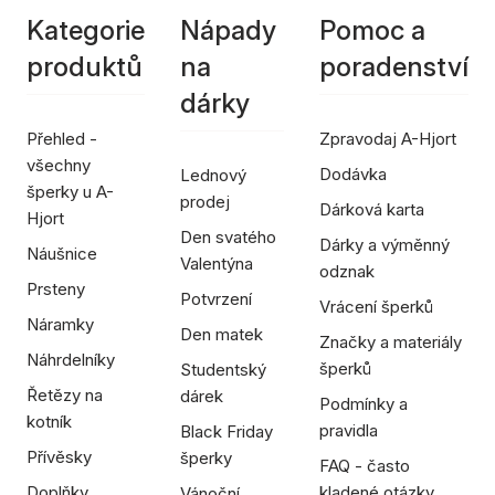
Kategorie
Nápady
Pomoc a
produktů
na
poradenství
dárky
Přehled -
Zpravodaj A-Hjort
všechny
Dodávka
Lednový
šperky u A-
prodej
Dárková karta
Hjort
Den svatého
Dárky a výměnný
Náušnice
Valentýna
odznak
Prsteny
Potvrzení
Vrácení šperků
Náramky
Den matek
Značky a materiály
Náhrdelníky
šperků
Studentský
Řetězy na
dárek
Podmínky a
kotník
pravidla
Black Friday
Přívěsky
šperky
FAQ - často
Doplňky
kladené otázky
Vánoční