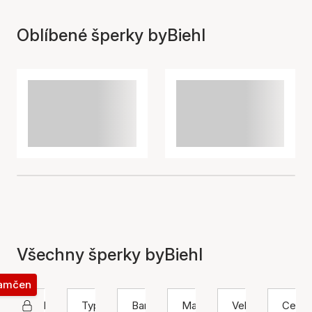
Oblíbené šperky byBiehl
Všechny šperky byBiehl
zamčen
byBiehl
Typ
Barva
Materiál
Velikost
Cena