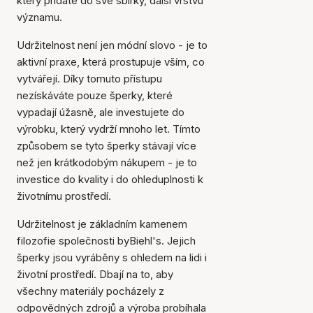
který přidáte do své sbírky, další vrstvu
významu.
Udržitelnost není jen módní slovo - je to
aktivní praxe, která prostupuje vším, co
vytvářejí. Díky tomuto přístupu
nezískáváte pouze šperky, které
vypadají úžasně, ale investujete do
výrobku, který vydrží mnoho let. Tímto
způsobem se tyto šperky stávají více
než jen krátkodobým nákupem - je to
investice do kvality i do ohleduplnosti k
životnímu prostředí.
Udržitelnost je základním kamenem
filozofie společnosti byBiehl's. Jejich
šperky jsou vyráběny s ohledem na lidi i
životní prostředí. Dbají na to, aby
všechny materiály pocházely z
odpovědných zdrojů a výroba probíhala