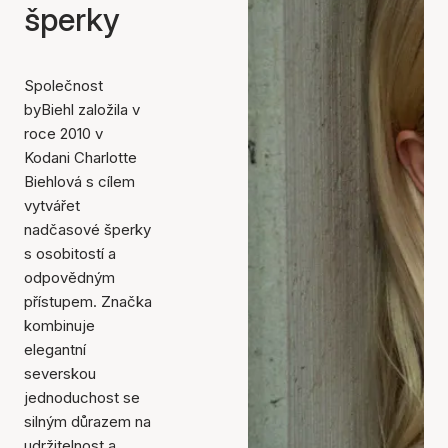
šperky
Společnost
byBiehl založila v
roce 2010 v
Kodani Charlotte
Biehlová s cílem
vytvářet
nadčasové šperky
s osobitostí a
odpovědným
přístupem. Značka
kombinuje
elegantní
severskou
jednoduchost se
silným důrazem na
udržitelnost a