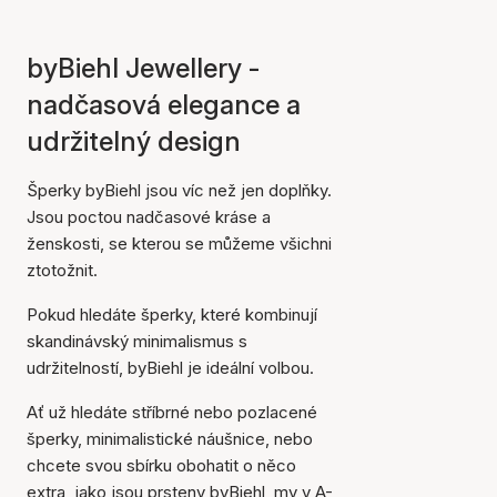
byBiehl Jewellery -
nadčasová elegance a
udržitelný design
Šperky byBiehl jsou víc než jen doplňky.
Jsou poctou nadčasové kráse a
ženskosti, se kterou se můžeme všichni
ztotožnit.
Pokud hledáte šperky, které kombinují
skandinávský minimalismus s
udržitelností, byBiehl je ideální volbou.
Ať už hledáte stříbrné nebo pozlacené
šperky, minimalistické náušnice, nebo
chcete svou sbírku obohatit o něco
extra, jako jsou prsteny byBiehl, my v A-