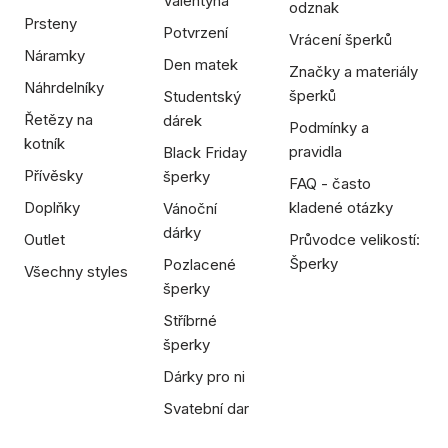
Valentýna
odznak
Prsteny
Potvrzení
Vrácení šperků
Náramky
Den matek
Značky a materiály
Náhrdelníky
šperků
Studentský
Řetězy na
dárek
Podmínky a
kotník
pravidla
Black Friday
Přívěsky
šperky
FAQ - často
Doplňky
kladené otázky
Vánoční
dárky
Outlet
Průvodce velikostí:
Šperky
Pozlacené
Všechny styles
šperky
Stříbrné
šperky
Dárky pro ni
Svatební dar