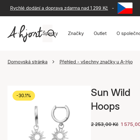
Rychlé dodání a doprava zdarma nad 1 299 Kč
-
60 dní na 
Šperky
Značky
Outlet
O společno
Domovská stránka
Přehled - všechny značky u A-Hjort
Sun Wild
-30.1%
Hoops
2 253,00 Kč
1 575,0