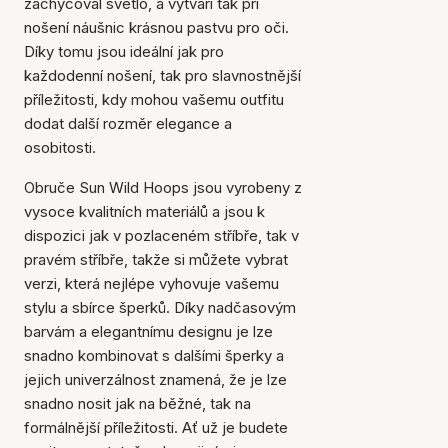
zachycoval světlo, a vytváří tak při
nošení náušnic krásnou pastvu pro oči.
Díky tomu jsou ideální jak pro
každodenní nošení, tak pro slavnostnější
příležitosti, kdy mohou vašemu outfitu
dodat další rozměr elegance a
osobitosti.
Obruče Sun Wild Hoops jsou vyrobeny z
vysoce kvalitních materiálů a jsou k
dispozici jak v pozlaceném stříbře, tak v
pravém stříbře, takže si můžete vybrat
verzi, která nejlépe vyhovuje vašemu
stylu a sbírce šperků. Díky nadčasovým
barvám a elegantnímu designu je lze
snadno kombinovat s dalšími šperky a
jejich univerzálnost znamená, že je lze
snadno nosit jak na běžné, tak na
formálnější příležitosti. Ať už je budete