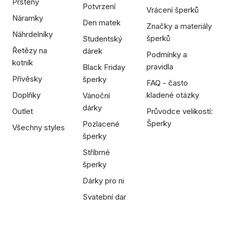
Prsteny
Potvrzení
Vrácení šperků
Náramky
Den matek
Značky a materiály
Náhrdelníky
šperků
Studentský
Řetězy na
dárek
Podmínky a
kotník
pravidla
Black Friday
Přívěsky
šperky
FAQ - často
Doplňky
kladené otázky
Vánoční
dárky
Outlet
Průvodce velikostí:
Šperky
Pozlacené
Všechny styles
šperky
Stříbrné
šperky
Dárky pro ni
Svatební dar