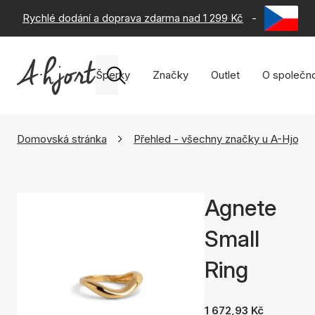
Rychlé dodání a doprava zdarma nad 1 299 Kč
-
60 dní na 
Šperky
Značky
Outlet
O společno
Domovská stránka
Přehled - všechny značky u A-Hjort
Agnete
Small
Ring
1 672,93 Kč