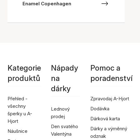
Enamel Copenhagen
Kategorie
Nápady
Pomoc a
produktů
na
poradenství
dárky
Přehled -
Zpravodaj A-Hjort
všechny
Dodávka
Lednový
šperky u A-
prodej
Dárková karta
Hjort
Den svatého
Dárky a výměnný
Náušnice
Valentýna
odznak