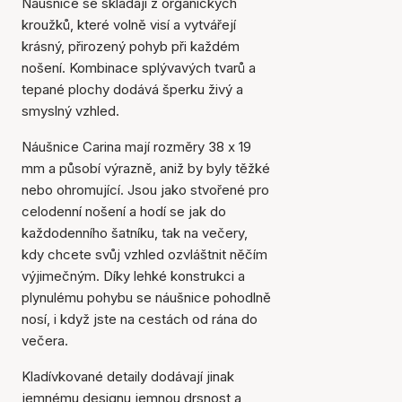
Náušnice se skládají z organických
kroužků, které volně visí a vytvářejí
krásný, přirozený pohyb při každém
nošení. Kombinace splývavých tvarů a
tepané plochy dodává šperku živý a
smyslný vzhled.
Náušnice Carina mají rozměry 38 x 19
mm a působí výrazně, aniž by byly těžké
nebo ohromující. Jsou jako stvořené pro
celodenní nošení a hodí se jak do
každodenního šatníku, tak na večery,
kdy chcete svůj vzhled ozvláštnit něčím
výjimečným. Díky lehké konstrukci a
plynulému pohybu se náušnice pohodlně
nosí, i když jste na cestách od rána do
večera.
Kladívkované detaily dodávají jinak
jemnému designu jemnou drsnost a