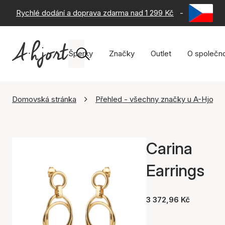
Rychlé dodání a doprava zdarma nad 1 299 Kč
-
60 dní na 
Šperky
Značky
Outlet
O společno
Domovská stránka
Přehled - všechny značky u A-Hjort
Carina
Earrings
3 372,96 Kč