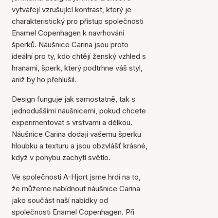
vytvářejí vzrušující kontrast, který je
charakteristický pro přístup společnosti
Enamel Copenhagen k navrhování
šperků. Náušnice Carina jsou proto
ideální pro ty, kdo chtějí ženský vzhled s
hranami, šperk, který podtrhne váš styl,
aniž by ho přehlušil.
Design funguje jak samostatně, tak s
jednoduššími náušnicemi, pokud chcete
experimentovat s vrstvami a délkou.
Náušnice Carina dodají vašemu šperku
hloubku a texturu a jsou obzvlášť krásné,
když v pohybu zachytí světlo.
Ve společnosti A-Hjort jsme hrdí na to,
že můžeme nabídnout náušnice Carina
jako součást naší nabídky od
Položka byla přidána do
společnosti Enamel Copenhagen. Při
košíku