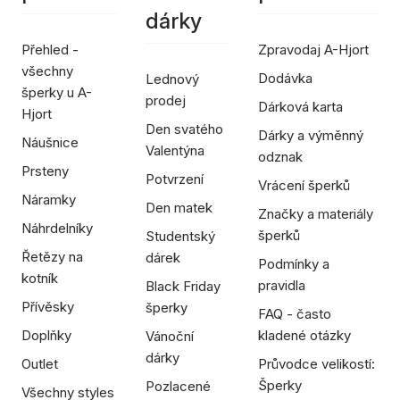
dárky
Přehled -
Zpravodaj A-Hjort
všechny
Dodávka
Lednový
šperky u A-
prodej
Dárková karta
Hjort
Den svatého
Dárky a výměnný
Náušnice
Valentýna
odznak
Prsteny
Potvrzení
Vrácení šperků
Náramky
Den matek
Značky a materiály
Náhrdelníky
šperků
Studentský
Řetězy na
dárek
Podmínky a
kotník
pravidla
Black Friday
Přívěsky
šperky
FAQ - často
Doplňky
kladené otázky
Vánoční
dárky
Outlet
Průvodce velikostí:
Šperky
Pozlacené
Všechny styles