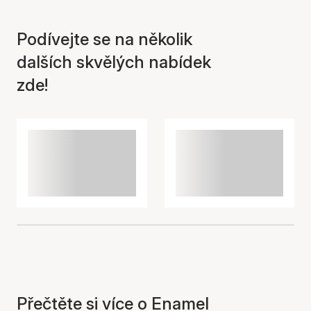
Podívejte se na několik
Položka byla přidána do
košíku
dalších skvělých nabídek
zde!
Přečtěte si více o Enamel