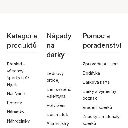
Kategorie
Nápady
Pomoc a
produktů
na
poradenství
dárky
Přehled -
Zpravodaj A-Hjort
všechny
Dodávka
Lednový
šperky u A-
prodej
Dárková karta
Hjort
Den svatého
Dárky a výměnný
Náušnice
Valentýna
odznak
Prsteny
Potvrzení
Vrácení šperků
Náramky
Den matek
Značky a materiály
Náhrdelníky
šperků
Studentský