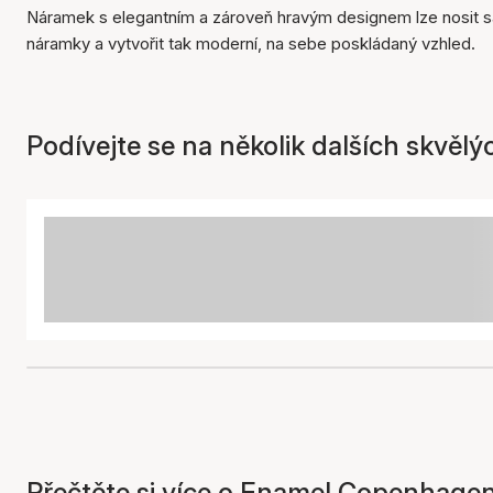
Náramek s elegantním a zároveň hravým designem lze nosit sa
náramky a vytvořit tak moderní, na sebe poskládaný vzhled.
Podívejte se na několik dalších skvělý
Přečtěte si více o Enamel Copenhagen