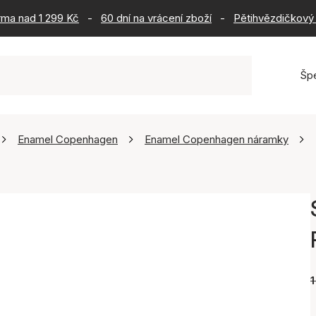
rma nad 1 299 Kč
-
60 dní na vrácení zboží
-
Pětihvězdičkový 
Šp
Enamel Copenhagen
Enamel Copenhagen náramky
1