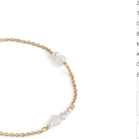
Z
T
D
B
M
K
Č