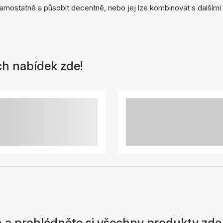
mostatně a působit decentně, nebo jej lze kombinovat s dalšími
ch nabídek zde!
 a prohlédněte si všechny produkty zde