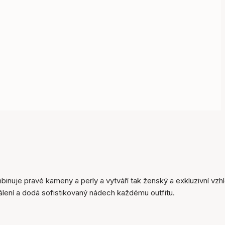
inuje pravé kameny a perly a vytváří tak ženský a exkluzivní vzh
Položka byla přidána do
pálení a dodá sofistikovaný nádech každému outfitu.
košíku