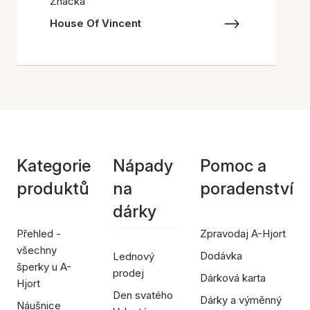
Značka
House Of Vincent
Kategorie
Nápady
Pomoc a
produktů
na
poradenství
dárky
Přehled -
Zpravodaj A-Hjort
všechny
Dodávka
Lednový
šperky u A-
prodej
Dárková karta
Hjort
Den svatého
Dárky a výměnný
Náušnice