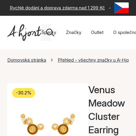
Rychlé dodání a doprava zdarma nad 1 299 Kč
-
60 dní na 
Šperky
Značky
Outlet
O společno
Domovská stránka
Přehled - všechny značky u A-Hjort
Venus
-30.2%
Meadow
Cluster
Earring