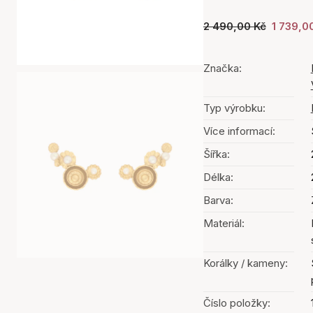
2 490,00 Kč
1 739,0
Značka:
Typ výrobku:
Více informací:
Šířka:
Délka:
Barva:
Materiál:
Korálky / kameny:
Číslo položky: