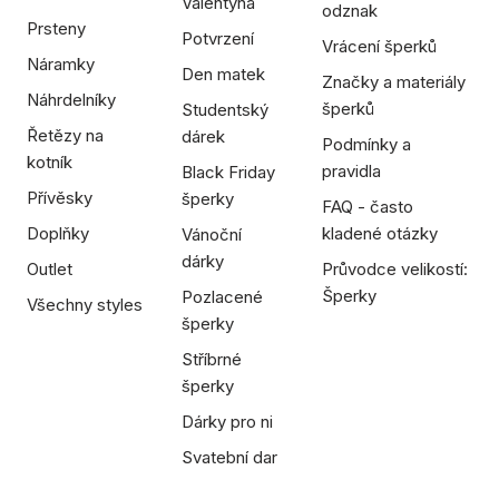
Valentýna
odznak
Prsteny
Potvrzení
Vrácení šperků
Náramky
Den matek
Značky a materiály
Náhrdelníky
šperků
Studentský
Řetězy na
dárek
Podmínky a
kotník
pravidla
Black Friday
Přívěsky
šperky
FAQ - často
Doplňky
kladené otázky
Vánoční
dárky
Outlet
Průvodce velikostí:
Šperky
Pozlacené
Všechny styles
šperky
Stříbrné
šperky
Dárky pro ni
Svatební dar