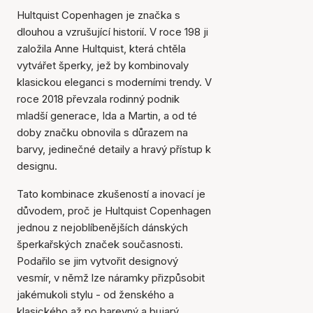
Hultquist Copenhagen je značka s
dlouhou a vzrušující historií. V roce 198 ji
založila Anne Hultquist, která chtěla
vytvářet šperky, jež by kombinovaly
klasickou eleganci s moderními trendy. V
roce 2018 převzala rodinný podnik
mladší generace, Ida a Martin, a od té
doby značku obnovila s důrazem na
barvy, jedinečné detaily a hravý přístup k
designu.
Tato kombinace zkušeností a inovací je
důvodem, proč je Hultquist Copenhagen
jednou z nejoblíbenějších dánských
šperkařských značek současnosti.
Podařilo se jim vytvořit designový
vesmír, v němž lze náramky přizpůsobit
jakémukoli stylu - od ženského a
klasického až po barevný a bujarý.