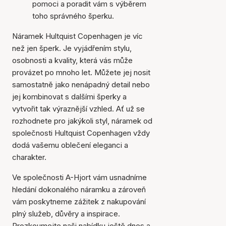
pomoci a poradit vám s výběrem
toho správného šperku.
Náramek Hultquist Copenhagen je víc
než jen šperk. Je vyjádřením stylu,
osobnosti a kvality, která vás může
provázet po mnoho let. Můžete jej nosit
samostatně jako nenápadný detail nebo
jej kombinovat s dalšími šperky a
vytvořit tak výraznější vzhled. Ať už se
rozhodnete pro jakýkoli styl, náramek od
společnosti Hultquist Copenhagen vždy
dodá vašemu oblečení eleganci a
charakter.
Ve společnosti A-Hjort vám usnadníme
hledání dokonalého náramku a zároveň
vám poskytneme zážitek z nakupování
plný služeb, důvěry a inspirace.
Prozkoumejte naši nabídku ještě dnes a