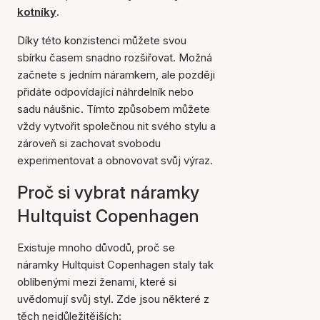
kotníky
.
Díky této konzistenci můžete svou
sbírku časem snadno rozšiřovat. Možná
začnete s jedním náramkem, ale později
přidáte odpovídající náhrdelník nebo
sadu náušnic. Tímto způsobem můžete
vždy vytvořit společnou nit svého stylu a
zároveň si zachovat svobodu
experimentovat a obnovovat svůj výraz.
Proč si vybrat náramky
Hultquist Copenhagen
Existuje mnoho důvodů, proč se
náramky Hultquist Copenhagen staly tak
oblíbenými mezi ženami, které si
uvědomují svůj styl. Zde jsou některé z
těch nejdůležitějších: