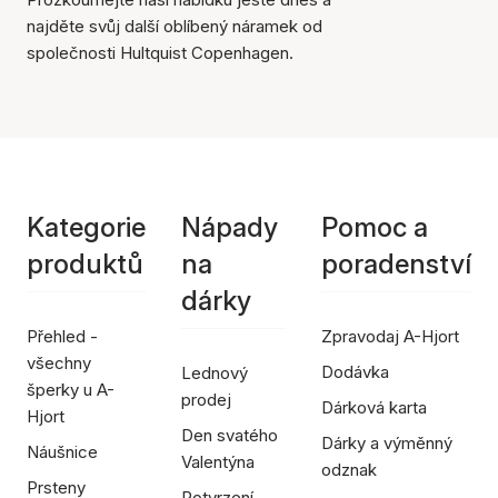
najděte svůj další oblíbený náramek od
společnosti Hultquist Copenhagen.
Kategorie
Nápady
Pomoc a
produktů
na
poradenství
dárky
Přehled -
Zpravodaj A-Hjort
všechny
Dodávka
Lednový
šperky u A-
prodej
Dárková karta
Hjort
Den svatého
Dárky a výměnný
Náušnice
Valentýna
odznak
Prsteny
Potvrzení