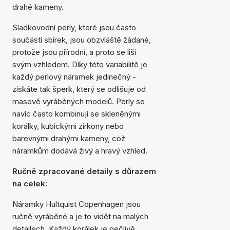
drahé kameny.
Sladkovodní perly, které jsou často
součástí sbírek, jsou obzvláště žádané,
protože jsou přírodní, a proto se liší
svým vzhledem. Díky této variabilitě je
každý perlový náramek jedinečný -
získáte tak šperk, který se odlišuje od
masově vyráběných modelů. Perly se
navíc často kombinují se skleněnými
korálky, kubickými zirkony nebo
barevnými drahými kameny, což
náramkům dodává živý a hravý vzhled.
Ručně zpracované detaily s důrazem
na celek:
Náramky Hultquist Copenhagen jsou
ručně vyráběné a je to vidět na malých
detailech. Každý korálek je pečlivě