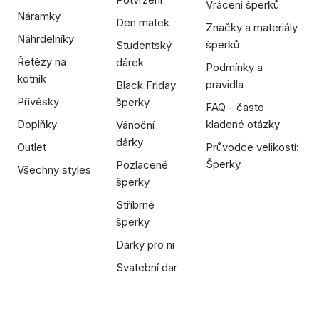
Vrácení šperků
Náramky
Den matek
Značky a materiály
Náhrdelníky
šperků
Studentský
Řetězy na
dárek
Podmínky a
kotník
pravidla
Black Friday
Přívěsky
šperky
FAQ - často
Doplňky
kladené otázky
Vánoční
dárky
Outlet
Průvodce velikostí:
Šperky
Pozlacené
Všechny styles
šperky
Stříbrné
šperky
Dárky pro ni
Svatební dar