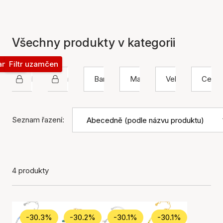
Všechny produkty v kategorii
zamčen
Filtr uzamčen
Hultquist Copenhagen
Náramek
Barva
Materiál
Velikost
Cena
Seznam řazení:
4 produkty
-30.3%
-30.2%
-30.1%
-30.1%