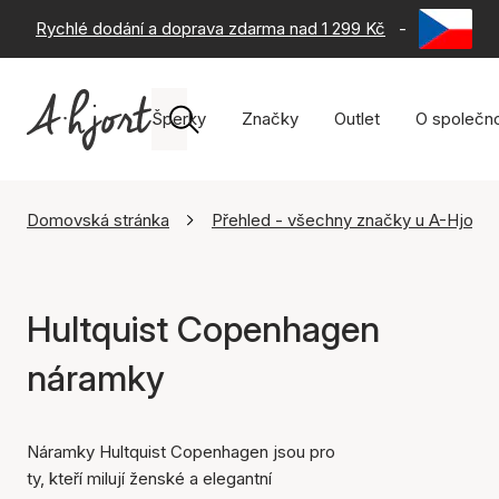
Rychlé dodání a doprava zdarma nad 1 299 Kč
-
60 dní na 
Šperky
Značky
Outlet
O společno
Domovská stránka
Přehled - všechny značky u A-Hjort
Hultquist Copenhagen
náramky
Náramky Hultquist Copenhagen jsou pro
ty, kteří milují ženské a elegantní