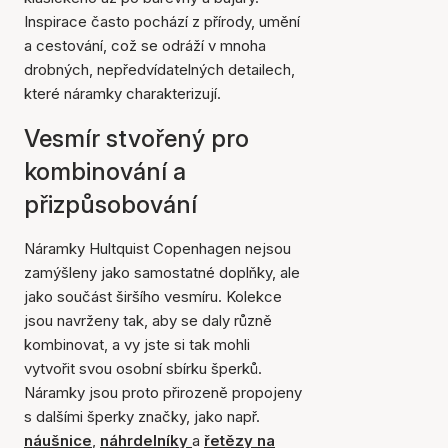
Inspirace často pochází z přírody, umění
a cestování, což se odráží v mnoha
drobných, nepředvídatelných detailech,
které náramky charakterizují.
Vesmír stvořený pro
kombinování a
přizpůsobování
Náramky Hultquist Copenhagen nejsou
zamýšleny jako samostatné doplňky, ale
jako součást širšího vesmíru. Kolekce
jsou navrženy tak, aby se daly různě
kombinovat, a vy jste si tak mohli
vytvořit svou osobní sbírku šperků.
Náramky jsou proto přirozeně propojeny
s dalšími šperky značky, jako např.
náušnice
,
náhrdelníky
a
řetězy na