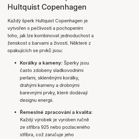
Hultquist Copenhagen
Každý šperk Hultquist Copenhagen je
vytvořen s pečlivostí a pochopením
toho, jak lze kombinovat jednoduchost a
ženskost s barvami a živostí. Některé z
opakujících se prvků jsou:
Korálky a kameny:
Šperky jsou
často zdobeny sladkovodními
perlami, skleněnými korálky,
drahými kameny a drobnými
barevnými prvky, které dodávají
designu energii.
Řemeslné zpracování a kvalita:
Každý výrobek je vyroben ručně
ze stříbra 925 nebo pozlaceného
stříbra, což zaručuje jeho