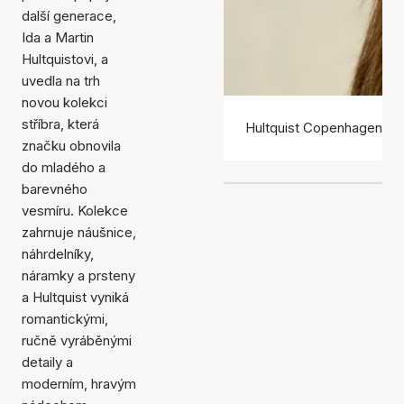
další generace,
Ida a Martin
Hultquistovi, a
uvedla na trh
novou kolekci
stříbra, která
Hultquist Copenhagen ná
značku obnovila
do mladého a
barevného
vesmíru. Kolekce
zahrnuje náušnice,
náhrdelníky,
náramky a prsteny
a Hultquist vyniká
romantickými,
ručně vyráběnými
detaily a
moderním, hravým