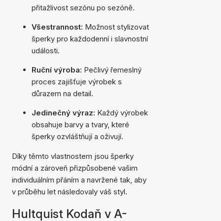
přitažlivost sezónu po sezóně.
Všestrannost:
Možnost stylizovat
šperky pro každodenní i slavnostní
události.
Ruční výroba:
Pečlivý řemeslný
proces zajišťuje výrobek s
důrazem na detail.
Jedinečný výraz:
Každý výrobek
obsahuje barvy a tvary, které
šperky ozvláštňují a oživují.
Díky těmto vlastnostem jsou šperky
módní a zároveň přizpůsobené vašim
individuálním přáním a navržené tak, aby
v průběhu let následovaly váš styl.
Hultquist Kodaň v A-