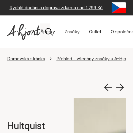
Rychlé dodání a doprava zdarma nad 1 299 Kč
-
60 dní na 
Šperky
Značky
Outlet
O společno
Domovská stránka
Přehled - všechny značky u A-Hjort
Hultquist