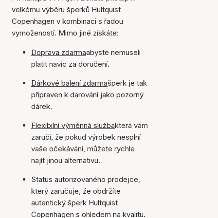
velkému výběru šperků Hultquist
Copenhagen v kombinaci s řadou
vymožeností. Mimo jiné získáte:
Doprava zdarma
abyste nemuseli
platit navíc za doručení.
Dárkové balení zdarma
šperk je tak
připraven k darování jako pozorný
dárek.
Flexibilní výměnná služba
která vám
zaručí, že pokud výrobek nesplní
vaše očekávání, můžete rychle
najít jinou alternativu.
Status autorizovaného prodejce,
který zaručuje, že obdržíte
autentický šperk Hultquist
Copenhagen s ohledem na kvalitu.