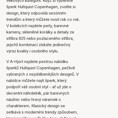
věkových kategorií. Když si vyberete
šperk Hultquist Copenhagen, zvolíte si
design, který odpovídá sezónním
trendům a který můžete nosit rok co rok.
V kolekcích najdete perly, barevné
kameny, skleněné korálky a detaily ze
stříbra 925 nebo pozlaceného stříbra,
jejichž kombinací získáte jedinečný
výraz kvality i osobního stylu.
V A-Hjort najdete pestrou nabídku
šperků Hultquist Copenhagen, pečlivě
vybraných z nejoblíbenějších designů. V
nabídce můžete najít šperk, který
podpoří váš osobní styl - ať už jde o
decentní náhrdelník, pár barevných
náušnic nebo hravý náramek s
charakterem. Klasický design se
setkává s moderními trendy způsobem,