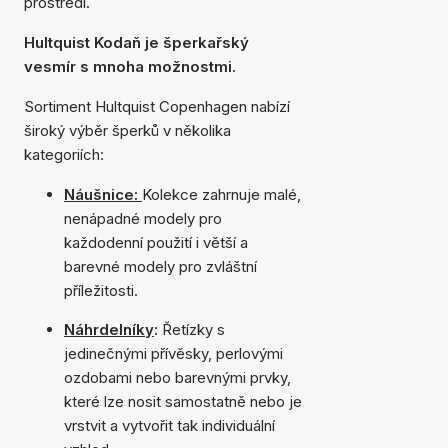
prostředí.
Hultquist Kodaň je šperkařský
vesmír s mnoha možnostmi.
Sortiment Hultquist Copenhagen nabízí
široký výběr šperků v několika
kategoriích:
Náušnice:
Kolekce zahrnuje malé,
nenápadné modely pro
každodenní použití i větší a
barevné modely pro zvláštní
příležitosti.
Náhrdelníky
:
Řetízky s
jedinečnými přívěsky, perlovými
ozdobami nebo barevnými prvky,
které lze nosit samostatně nebo je
vrstvit a vytvořit tak individuální