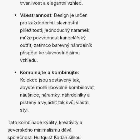
trvanlivost a elegantní vzhled.
Všestrannost:
Design je určen
pro každodenní i slavnostní
příležitosti; jednoduchý náramek
může pozvednout kancelářský
outfit, zatímco barevný náhrdelník
přispěje ke slavnostnějšímu
vzhledu.
Kombinujte a kombinujte:
Kolekce jsou sestaveny tak,
abyste mohli libovolně kombinovat
náušnice, náramky, náhrdelníky a
prsteny a vyjádřit tak svůj vlastní
styl.
Tato kombinace kvality, kreativity a
severského minimalismu dává
společnosti Hultquist Kodaň silnou