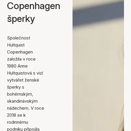
Copenhagen
šperky
Společnost
Hultquist
Copenhagen
založila v roce
1980 Anne
Hultquistová s vizí
vytvářet ženské
šperky s
bohémským,
skandinávským
nádechem. V roce
2018 se k
rodinnému
podniku připojila