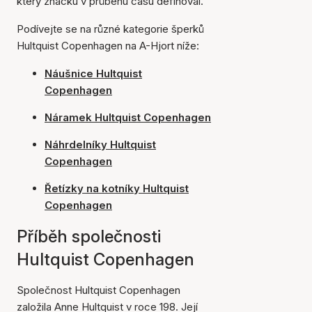
který značku v průběhu času definoval.
Podívejte se na různé kategorie šperků
Hultquist Copenhagen na A-Hjort níže:
Náušnice Hultquist
Copenhagen
Náramek Hultquist Copenhagen
Náhrdelníky Hultquist
Copenhagen
Řetízky na kotníky Hultquist
Copenhagen
Příběh společnosti
Hultquist Copenhagen
Společnost Hultquist Copenhagen
založila Anne Hultquist v roce 198. Její