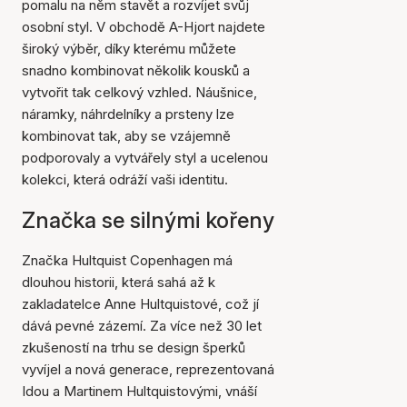
pomalu na něm stavět a rozvíjet svůj
osobní styl. V obchodě A-Hjort najdete
široký výběr, díky kterému můžete
snadno kombinovat několik kousků a
vytvořit tak celkový vzhled. Náušnice,
náramky, náhrdelníky a prsteny lze
kombinovat tak, aby se vzájemně
podporovaly a vytvářely styl a ucelenou
kolekci, která odráží vaši identitu.
Značka se silnými kořeny
Značka Hultquist Copenhagen má
dlouhou historii, která sahá až k
zakladatelce Anne Hultquistové, což jí
dává pevné zázemí. Za více než 30 let
zkušeností na trhu se design šperků
vyvíjel a nová generace, reprezentovaná
Idou a Martinem Hultquistovými, vnáší