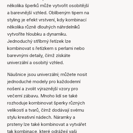
několika šperků může vytvořit osobitější
a barevnější vzhled. Oblíbeným tipem na
styling je efekt vrstvení, kdy kombinací
několika různě dlouhých náhrdelníků
vytvoříte hloubku a dynamiku.
Jednoduchý stříbrný řetízek lze
kombinovat s řetízkem s perlami nebo
barevnými detaily, čímž získáte
univerzální a osobitý vzhled.
Náušnice jsou univerzální; můžete nosit
jednoduché modely pro každodenní
nošení a zvolit výraznější vzory pro
večerní zábavu. Mnoho lidí se také
rozhoduje kombinovat šperky různých
velikostí a tvarů, čímž dodávají svému
stylu kreativní nádech. Náramky a
prsteny lze také kombinovat a vytvářet
tak kombinace, které odrážejí vaši