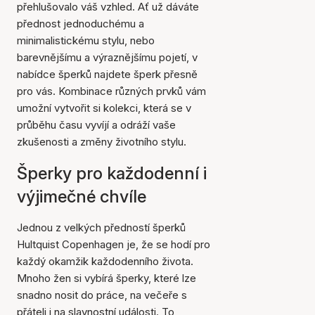
přehlušovalo váš vzhled. Ať už dáváte
přednost jednoduchému a
minimalistickému stylu, nebo
barevnějšímu a výraznějšímu pojetí, v
nabídce šperků najdete šperk přesně
pro vás. Kombinace různých prvků vám
umožní vytvořit si kolekci, která se v
průběhu času vyvíjí a odráží vaše
zkušenosti a změny životního stylu.
Šperky pro každodenní i
výjimečné chvíle
Jednou z velkých předností šperků
Hultquist Copenhagen je, že se hodí pro
každý okamžik každodenního života.
Mnoho žen si vybírá šperky, které lze
snadno nosit do práce, na večeře s
přáteli i na slavnostní události. To