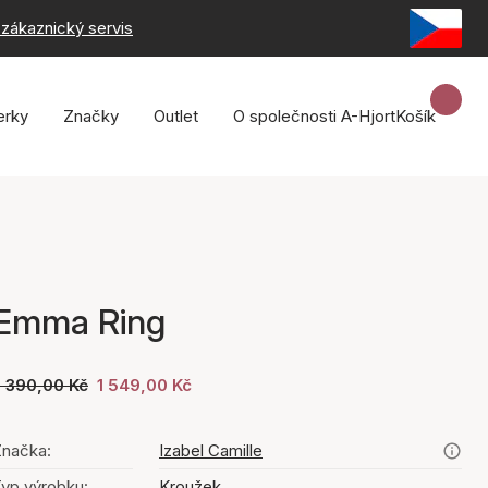
zákaznický servis
erky
Značky
Outlet
O společnosti A-Hjort
Košík
Emma Ring
2 390,00 Kč
1 549,00 Kč
načka:
Izabel Camille
yp výrobku:
Kroužek