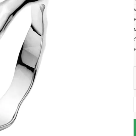
V
B
M
Č