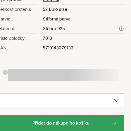
elikost prstenu:
52 Euro size
arva:
Stříbrná barva
ateriál:
Stříbro 925
íslo položky:
7013
EAN:
5710143079133
Přidat do nákupního košíku