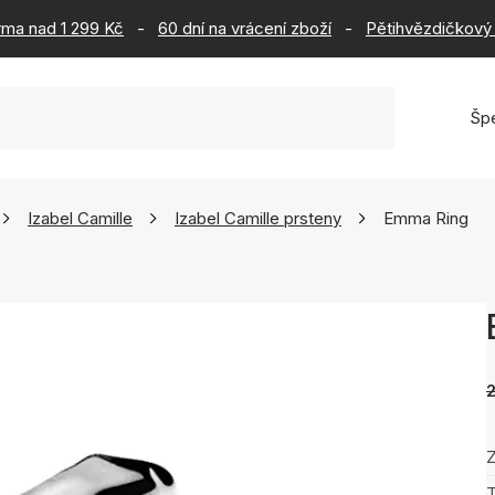
rma nad 1 299 Kč
-
60 dní na vrácení zboží
-
Pětihvězdičkový 
Šp
Izabel Camille
Izabel Camille prsteny
Emma Ring
Z
T