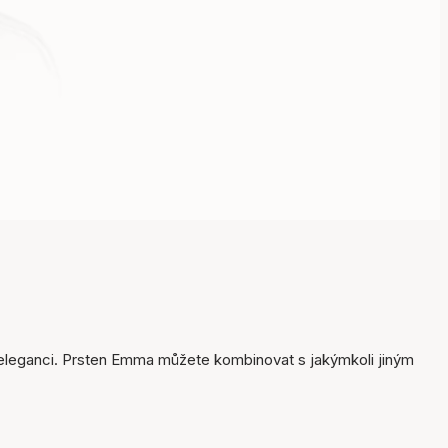
Položka byla přidána do
košíku
 eleganci. Prsten Emma můžete kombinovat s jakýmkoli jiným