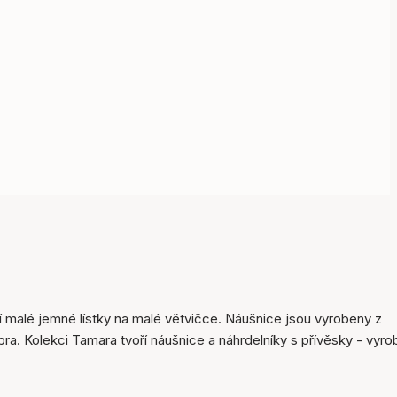
Položka byla přidána do
košíku
 malé jemné lístky na malé větvičce. Náušnice jsou vyrobeny z
ra. Kolekci Tamara tvoří náušnice a náhrdelníky s přívěsky - vyr