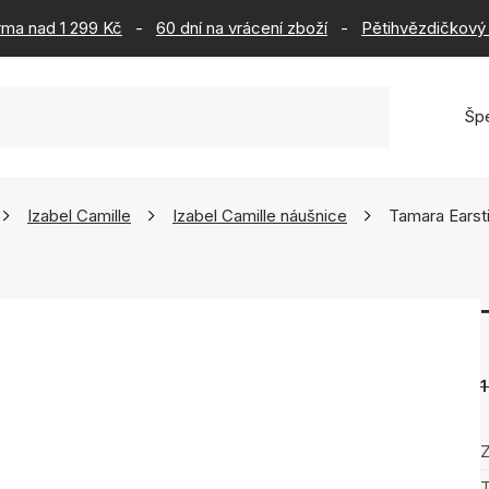
rma nad 1 299 Kč
-
60 dní na vrácení zboží
-
Pětihvězdičkový 
Šp
Izabel Camille
Izabel Camille náušnice
Tamara Earst
1
Z
T