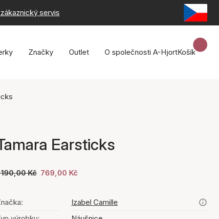
zákaznický servis
erky
Značky
Outlet
O společnosti A-Hjort
Košík
icks
Tamara Earsticks
 190,00 Kč
769,00 Kč
načka:
Izabel Camille
yp výrobku:
Náušnice