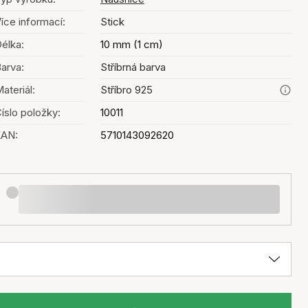
íce informací:
Stick
élka:
10 mm (1 cm)
arva:
Stříbrná barva
ateriál:
Stříbro 925
íslo položky:
10011
EAN:
5710143092620