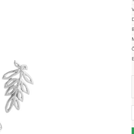
V
D
B
M
Č