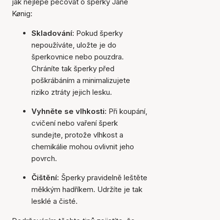
jak nejlépe pečovat o šperky Jane
Kønig:
Skladování:
Pokud šperky
nepoužíváte, uložte je do
šperkovnice nebo pouzdra.
Chráníte tak šperky před
poškrábáním a minimalizujete
riziko ztráty jejich lesku.
Vyhněte se vlhkosti:
Při koupání,
cvičení nebo vaření šperk
sundejte, protože vlhkost a
chemikálie mohou ovlivnit jeho
povrch.
Čištění:
Šperky pravidelně leštěte
měkkým hadříkem. Udržíte je tak
lesklé a čisté.