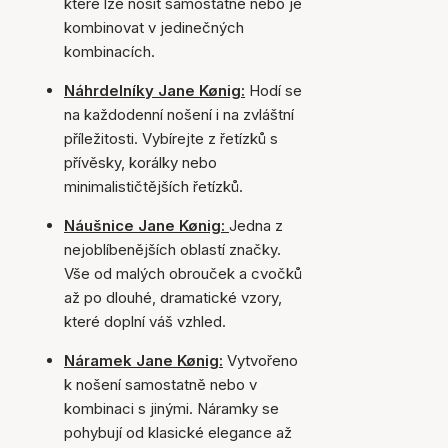
které lze nosit samostatně nebo je
kombinovat v jedinečných
kombinacích.
Náhrdelníky Jane Kønig:
Hodí se
na každodenní nošení i na zvláštní
příležitosti. Vybírejte z řetízků s
přívěsky, korálky nebo
minimalističtějších řetízků.
Náušnice Jane Kønig:
Jedna z
nejoblíbenějších oblastí značky.
Vše od malých obrouček a cvočků
až po dlouhé, dramatické vzory,
které doplní váš vzhled.
Náramek Jane Kønig:
Vytvořeno
k nošení samostatně nebo v
kombinaci s jinými. Náramky se
pohybují od klasické elegance až