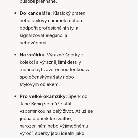
působil přehnaně.
Do kanceláře:
Klasický prsten
nebo stylový náramek mohou
podpořit profesionální styl a
signalizovat eleganci a
sebevědomí.
Na večírku:
Výrazné šperky z
kolekcí s výraznějšími detaily
mohou být závěrečnou tečkou za
společenskými šaty nebo
stylovým oblekem.
Pro velké okamžiky:
Šperk od
Jane Kønig se může stát
vzpomínkou na celý život. Ať už se
jedná o dárek ke svatbě,
narozeninám nebo výjimečnému
výročí, šperky jsou ideální jako