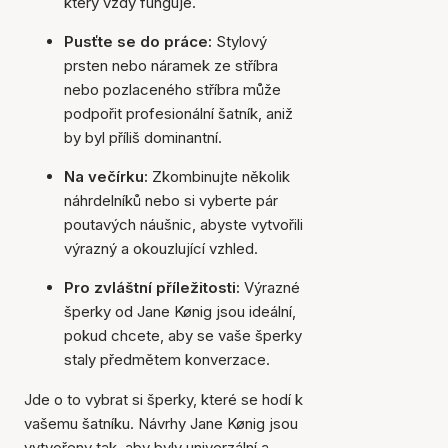
který vždy funguje.
Pusťte se do práce:
Stylový
prsten nebo náramek ze stříbra
nebo pozlaceného stříbra může
podpořit profesionální šatník, aniž
by byl příliš dominantní.
Na večírku:
Zkombinujte několik
náhrdelníků nebo si vyberte pár
poutavých náušnic, abyste vytvořili
výrazný a okouzlující vzhled.
Pro zvláštní příležitosti:
Výrazné
šperky od Jane Kønig jsou ideální,
pokud chcete, aby se vaše šperky
staly předmětem konverzace.
Jde o to vybrat si šperky, které se hodí k
vašemu šatníku. Návrhy Jane Kønig jsou
vytvořeny tak, aby byly univerzální a