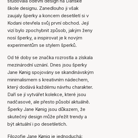
studovala oděvní design na Dánské
škole designu. Zanedlouho ji však
zaujaly šperky a koncem desetiletí si v
Kodani otevřela svůj první obchod. Její
vizí bylo zpochybnit způsob, jakým ženy
nosí šperky, a inspirovat je k novým
experimentům se stylem šperků.
Od té doby se značka rozrostla a získala
mezinárodní uznání. Dnes jsou šperky
Jane Kønig spojovány se skandinávským
minimalismem s kreativním nádechem,
který dodává každému návrhu charakter.
Daří se jí vytvářet kolekce, které jsou
nadčasové, ale přesto působí aktuálně.
Šperky Jane Kønig jsou důkazem, že
skutečný design může přežít trendy a
být aktuální i po desetiletích.
Filozofie Jane Kønig je jednoduchá: