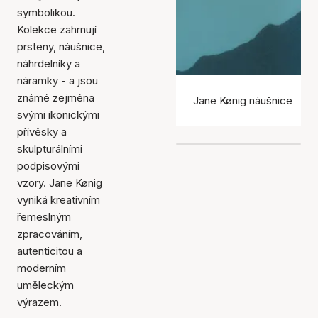
symbolikou.
Kolekce zahrnují
prsteny, náušnice,
náhrdelníky a
náramky - a jsou
známé zejména
Jane Kønig náušnice
svými ikonickými
přívěsky a
skulpturálními
podpisovými
vzory. Jane Kønig
vyniká kreativním
řemeslným
zpracováním,
autenticitou a
moderním
uměleckým
výrazem.