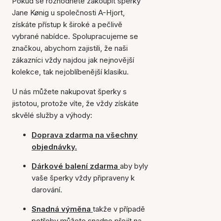
Pokud se rozhodnete zakoupit šperky
Jane Kønig u společnosti A-Hjort,
získáte přístup k široké a pečlivě
vybrané nabídce. Spolupracujeme se
značkou, abychom zajistili, že naši
zákazníci vždy najdou jak nejnovější
kolekce, tak nejoblíbenější klasiku.
U nás můžete nakupovat šperky s
jistotou, protože víte, že vždy získáte
skvělé služby a výhody:
Doprava zdarma na všechny
objednávky.
Dárkové balení zdarma
aby byly
vaše šperky vždy připraveny k
darování.
Snadná výměna
takže v případě
potřeby můžete snadno přejít na