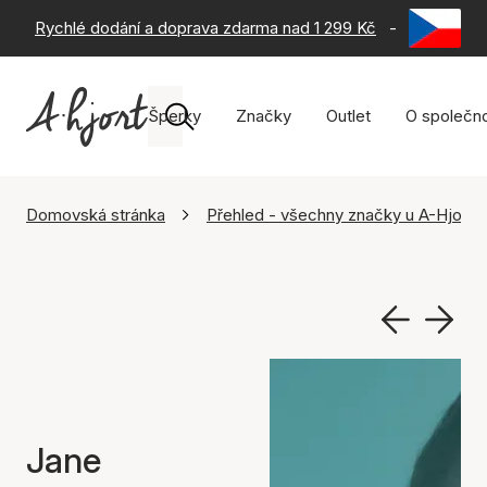
Rychlé dodání a doprava zdarma nad 1 299 Kč
-
60 dní na 
Šperky
Značky
Outlet
O společno
Domovská stránka
Přehled - všechny značky u A-Hjort
Jane