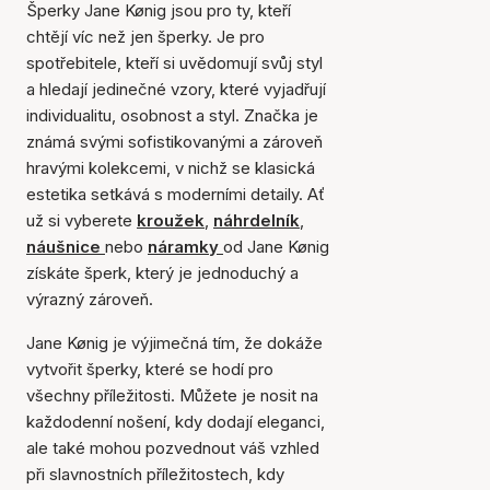
Šperky Jane Kønig jsou pro ty, kteří
chtějí víc než jen šperky. Je pro
spotřebitele, kteří si uvědomují svůj styl
a hledají jedinečné vzory, které vyjadřují
individualitu, osobnost a styl. Značka je
známá svými sofistikovanými a zároveň
hravými kolekcemi, v nichž se klasická
estetika setkává s moderními detaily. Ať
už si vyberete
kroužek
,
náhrdelník
,
náušnice
nebo
náramky
od Jane Kønig
získáte šperk, který je jednoduchý a
výrazný zároveň.
Jane Kønig je výjimečná tím, že dokáže
vytvořit šperky, které se hodí pro
všechny příležitosti. Můžete je nosit na
každodenní nošení, kdy dodají eleganci,
ale také mohou pozvednout váš vzhled
při slavnostních příležitostech, kdy