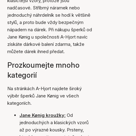
klasičtější vzory, protože jsou
nadčasové. Stříbrný náramek nebo
jednoduchý náhrdelník se hodí k většině
stylů, a proto bude vždy bezpečným
nápadem na dárek. Při nákupu šperků od
Jane Kønig u společnosti A-Hjort navíc
získáte dárkové balení zdarma, takže
můžete dárek ihned předat.
Prozkoumejte mnoho
kategorií
Na stránkách A-Hjort najdete široký
výběr šperků Jane Kønig ve všech
kategoriích.
Jane Kønig kroužky:
Od
jednoduchých a klasických vzorů
až po výrazné kousky. Prsteny,