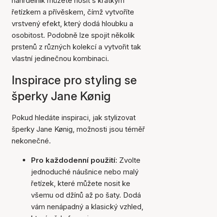
náhrdelník můžete nosit s krátkým
řetízkem a přívěskem, čímž vytvoříte
vrstvený efekt, který dodá hloubku a
osobitost. Podobně lze spojit několik
prstenů z různých kolekcí a vytvořit tak
vlastní jedinečnou kombinaci.
Inspirace pro styling se
šperky Jane Kønig
Pokud hledáte inspiraci, jak stylizovat
šperky Jane Kønig, možnosti jsou téměř
nekonečné.
Pro každodenní použití:
Zvolte
jednoduché náušnice nebo malý
řetízek, které můžete nosit ke
všemu od džínů až po šaty. Dodá
vám nenápadný a klasický vzhled,