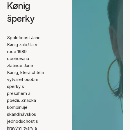
Kønig
šperky
Společnost Jane
Kønig založila v
roce 1989
oceňovaná
zlatnice Jane
Kønig, která chtěla
vytvářet osobní
šperky s
přesahem a
poezií. Značka
kombinuje
skandinávskou
jednoduchost s
hravými tvary a