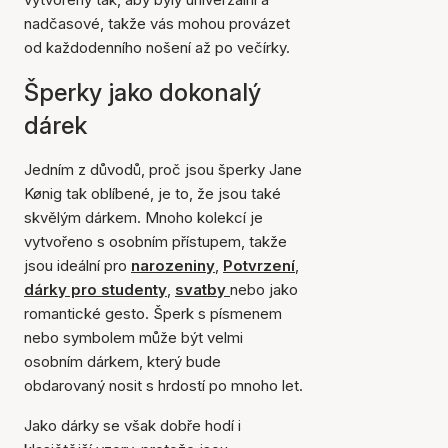
nadčasové, takže vás mohou provázet
od každodenního nošení až po večírky.
Šperky jako dokonalý
dárek
Jedním z důvodů, proč jsou šperky Jane
Kønig tak oblíbené, je to, že jsou také
skvělým dárkem. Mnoho kolekcí je
vytvořeno s osobním přístupem, takže
jsou ideální pro
narozeniny
,
Potvrzení
,
dárky pro studenty
,
svatby
nebo jako
romantické gesto. Šperk s písmenem
nebo symbolem může být velmi
osobním dárkem, který bude
obdarovaný nosit s hrdostí po mnoho let.
Jako dárky se však dobře hodí i