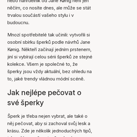
nebo náhrdelník od Jane Kønig není jen
něčím, co nosíte dnes, ale může se stát
trvalou součástí vašeho stylu i v
budoucnu.
Mnozí spotřebitelé tak učinili: vytvořili si
osobní sbírku šperků podle návrhů Jane
Kønig. Někteří začínají jedním prstenem,
jiní si vybírají celou sérii šperků ze stejné
kolekce. Všem je společné to, že
šperky jsou vždy aktuální, bez ohledu na
to, jaké trendy vládnou módní scéně.
Jak nejlépe pečovat o
své šperky
Šperk je třeba nejen vybrat, ale také o
něj pečovat, aby si zachoval svůj lesk a
krásu. Zde je několik jednoduchých tipů,