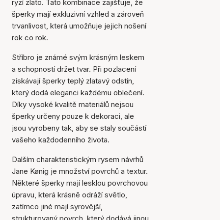
ryzí zlato. Tato kombinace zajišťuje, že
šperky mají exkluzivní vzhled a zároveň
trvanlivost, která umožňuje jejich nošení
rok co rok.
Stříbro je známé svým krásným leskem
a schopností držet tvar. Při pozlacení
získávají šperky teplý zlatavý odstín,
který dodá eleganci každému oblečení.
Díky vysoké kvalitě materiálů nejsou
šperky určeny pouze k dekoraci, ale
jsou vyrobeny tak, aby se staly součástí
vašeho každodenního života.
Dalším charakteristickým rysem návrhů
Jane Kønig je množství povrchů a textur.
Některé šperky mají lesklou povrchovou
úpravu, která krásně odráží světlo,
zatímco jiné mají syrovější,
strukturovaný povrch, který dodává jinou