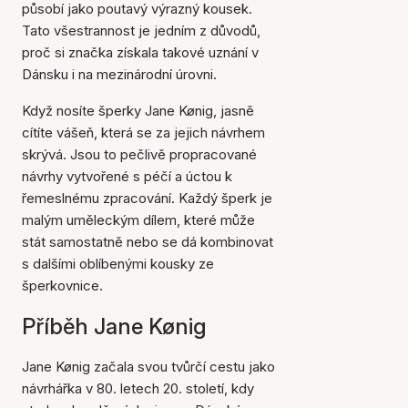
působí jako poutavý výrazný kousek.
Tato všestrannost je jedním z důvodů,
proč si značka získala takové uznání v
Dánsku i na mezinárodní úrovni.
Když nosíte šperky Jane Kønig, jasně
cítíte vášeň, která se za jejich návrhem
skrývá. Jsou to pečlivě propracované
návrhy vytvořené s péčí a úctou k
řemeslnému zpracování. Každý šperk je
malým uměleckým dílem, které může
stát samostatně nebo se dá kombinovat
s dalšími oblíbenými kousky ze
šperkovnice.
Příběh Jane Kønig
Jane Kønig začala svou tvůrčí cestu jako
návrhářka v 80. letech 20. století, kdy