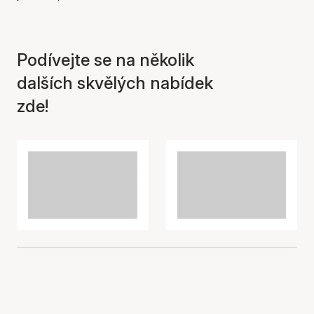
Položka byla přidána do
Podívejte se na několik
košíku
dalších skvělých nabídek
zde!