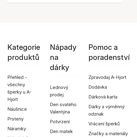
Kategorie
Nápady
Pomoc a
produktů
na
poradenství
dárky
Přehled -
Zpravodaj A-Hjort
všechny
Dodávka
Lednový
šperky u A-
prodej
Dárková karta
Hjort
Den svatého
Dárky a výměnný
Náušnice
Valentýna
odznak
Prsteny
Potvrzení
Vrácení šperků
Náramky
Den matek
Značky a materiály