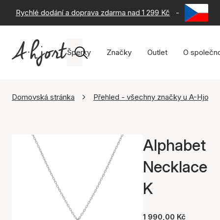
Rychlé dodání a doprava zdarma nad 1 299 Kč
-
60 dní na 
Šperky
Značky
Outlet
O společno
Domovská stránka
Přehled - všechny značky u A-Hjort
Alphabet
Necklace
K
1 990,00 Kč