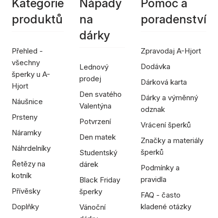
Kategorie
Nápady
Pomoc a
produktů
na
poradenství
dárky
Přehled -
Zpravodaj A-Hjort
všechny
Dodávka
Lednový
šperky u A-
prodej
Dárková karta
Hjort
Den svatého
Dárky a výměnný
Náušnice
Valentýna
odznak
Prsteny
Potvrzení
Vrácení šperků
Náramky
Den matek
Značky a materiály
Náhrdelníky
šperků
Studentský
Řetězy na
dárek
Podmínky a
kotník
pravidla
Black Friday
Přívěsky
šperky
FAQ - často
Doplňky
kladené otázky
Vánoční