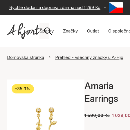
Rychlé dodání a doprava zdarma nad 1 299 Kč
-
60 dní na 
Šperky
Značky
Outlet
O společno
Domovská stránka
Přehled - všechny značky u A-Hjort
Amaria
-35.3%
Earrings
1 590,00 Kč
1 029,0