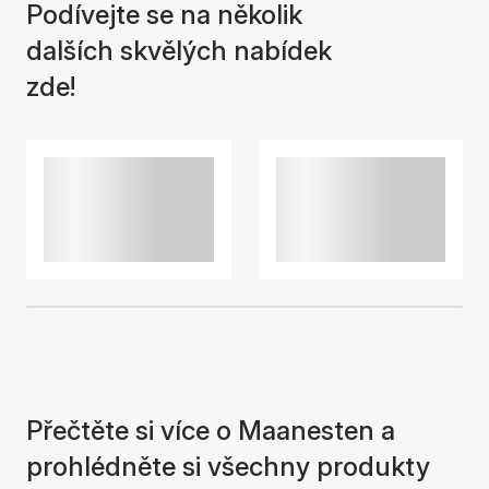
Podívejte se na několik
Položka byla přidána do
dalších skvělých nabídek
košíku
zde!
Přečtěte si více o Maanesten a
prohlédněte si všechny produkty