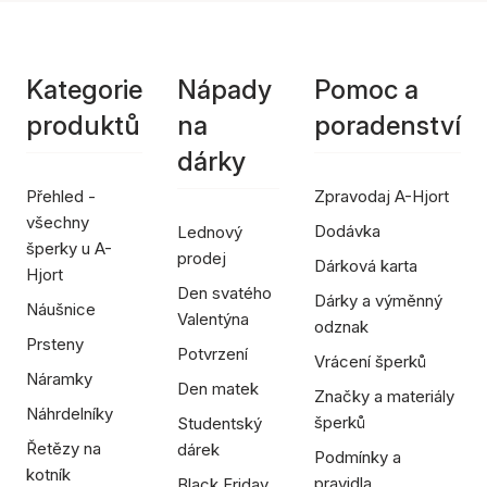
Kategorie
Nápady
Pomoc a
produktů
na
poradenství
dárky
Přehled -
Zpravodaj A-Hjort
všechny
Dodávka
Lednový
šperky u A-
prodej
Dárková karta
Hjort
Den svatého
Dárky a výměnný
Náušnice
Valentýna
odznak
Prsteny
Potvrzení
Vrácení šperků
Náramky
Den matek
Značky a materiály
Náhrdelníky
šperků
Studentský
Řetězy na
dárek
Podmínky a
kotník
pravidla
Black Friday