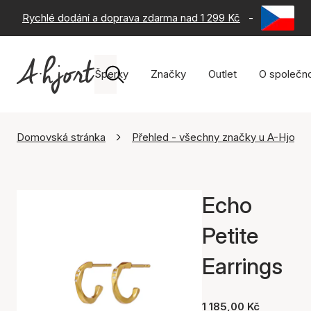
Rychlé dodání a doprava zdarma nad 1 299 Kč
-
60 dní na 
Šperky
Značky
Outlet
O společno
Domovská stránka
Přehled - všechny značky u A-Hjort
Echo
Petite
Earrings
1 185,00 Kč