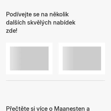
Podívejte se na několik
Položka byla přidána do
košíku
dalších skvělých nabídek
zde!
Přečtěte si více o Maanesten a