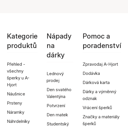
Kategorie
Nápady
Pomoc a
produktů
na
poradenství
dárky
Přehled -
Zpravodaj A-Hjort
všechny
Dodávka
Lednový
šperky u A-
prodej
Dárková karta
Hjort
Den svatého
Dárky a výměnný
Náušnice
Valentýna
odznak
Prsteny
Potvrzení
Vrácení šperků
Náramky
Den matek
Značky a materiály
Náhrdelníky
šperků
Studentský