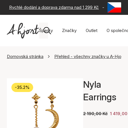
Rychlé dodání a doprava zdarma nad 1 299 Kč
-
60 dní na 
Šperky
Značky
Outlet
O společno
Domovská stránka
Přehled - všechny značky u A-Hjort
Nyla
-35.2%
Earrings
2 190,00 Kč
1 419,00