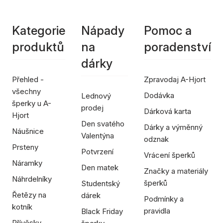
Kategorie
Nápady
Pomoc a
produktů
na
poradenství
dárky
Přehled -
Zpravodaj A-Hjort
všechny
Dodávka
Lednový
šperky u A-
prodej
Dárková karta
Hjort
Den svatého
Dárky a výměnný
Náušnice
Valentýna
odznak
Prsteny
Potvrzení
Vrácení šperků
Náramky
Den matek
Značky a materiály
Náhrdelníky
šperků
Studentský
Řetězy na
dárek
Podmínky a
kotník
pravidla
Black Friday
Přívěsky