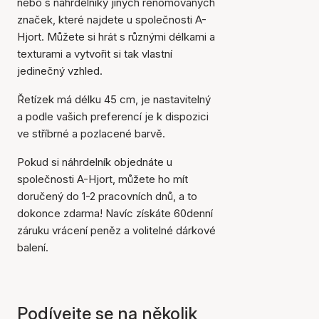
nebo s náhrdelníky jiných renomovaných
značek, které najdete u společnosti A-
Hjort. Můžete si hrát s různými délkami a
texturami a vytvořit si tak vlastní
jedinečný vzhled.
Řetízek má délku 45 cm, je nastavitelný
a podle vašich preferencí je k dispozici
ve stříbrné a pozlacené barvě.
Pokud si náhrdelník objednáte u
společnosti A-Hjort, můžete ho mít
Položka byla přidána do
košíku
doručený do 1-2 pracovních dnů, a to
dokonce zdarma! Navíc získáte 60denní
záruku vrácení peněz a volitelné dárkové
balení.
Podívejte se na několik