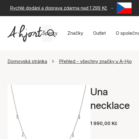
Rychlé dodání a doprava zdarma nad 1 299 Kč
-
60 dní na 
Šperky
Značky
Outlet
O společno
Domovská stránka
Přehled - všechny značky u A-Hjort
Una
necklace
1 990,00 Kč