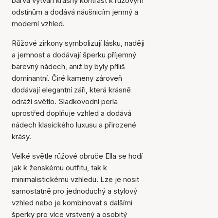
barva vytváří krásný kontrast k růžovým
odstínům a dodává náušnicím jemný a
moderní vzhled.
Růžové zirkony symbolizují lásku, naději
a jemnost a dodávají šperku příjemný
barevný nádech, aniž by byly příliš
dominantní. Čiré kameny zároveň
dodávají elegantní záři, která krásně
odráží světlo. Sladkovodní perla
uprostřed doplňuje vzhled a dodává
nádech klasického luxusu a přirozené
krásy.
Velké světle růžové obruče Ella se hodí
jak k ženskému outfitu, tak k
minimalistickému vzhledu. Lze je nosit
samostatně pro jednoduchý a stylový
vzhled nebo je kombinovat s dalšími
Položka byla přidána do
košíku
šperky pro více vrstvený a osobitý