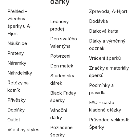
dárky
Přehled -
Zpravodaj A-Hjort
všechny
Dodávka
Lednový
šperky u A-
prodej
Dárková karta
Hjort
Den svatého
Dárky a výměnný
Náušnice
Valentýna
odznak
Prsteny
Potvrzení
Vrácení šperků
Náramky
Den matek
Značky a materiály
Náhrdelníky
šperků
Studentský
Řetězy na
dárek
Podmínky a
kotník
pravidla
Black Friday
Přívěsky
šperky
FAQ - často
Doplňky
kladené otázky
Vánoční
dárky
Outlet
Průvodce velikostí:
Šperky
Pozlacené
Všechny styles
šperky