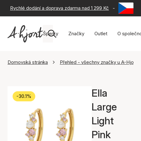
Rychlé dodání a doprava zdarma nad 1 299 Kč
-
60 dní na 
Šperky
Značky
Outlet
O společno
Domovská stránka
Přehled - všechny značky u A-Hjort
Ella
-30.1%
Large
Light
Pink