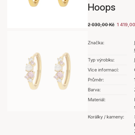
Hoops
2 030,00 Kč
1 419,0
Značka:
Typ výrobku:
Více informací:
Průměr:
Barva:
Materiál:
Korálky / kameny: