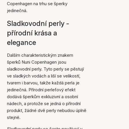
Copenhagen na trhu se šperky
jedinečná.
Sladkovodní perly -
přírodní krása a
elegance
Dalším charakteristickým znakem
šperků Nuni Copenhagen jsou
sladkovodní perly. Tyto perly se pěstují
ve sladkých vodách a liší se velikostí,
tvarem i barvou, takže každá perla je
jedinečná. Přírodní perleťový efekt
dodává šperkům exkluzivní a osobní
nádech, a protože se jedná o přírodní
produkt, žádné dvě perly nebudou úplně
stejné.
Sladkovodní perly se často používají v