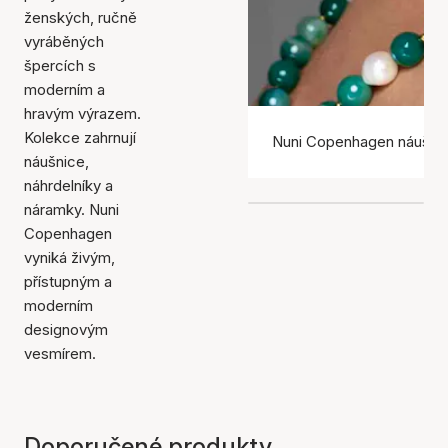
ženských, ručně
vyráběných
špercích s
moderním a
hravým výrazem.
Kolekce zahrnují
Nuni Copenhagen náušni
náušnice,
náhrdelníky a
náramky. Nuni
Copenhagen
vyniká živým,
přístupným a
moderním
designovým
vesmírem.
Doporučené produkty