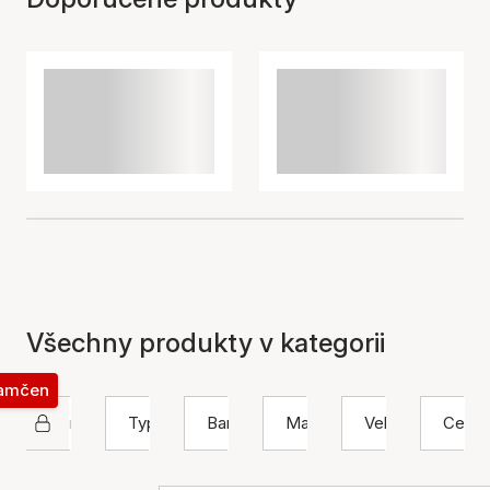
Všechny produkty v kategorii
zamčen
Nuni Copenhagen
Typ
Barva
Materiál
Velikost
Cena