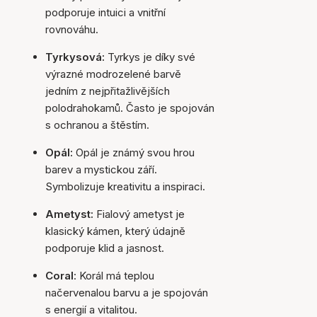
podporuje intuici a vnitřní
rovnováhu.
Tyrkysová:
Tyrkys je díky své
výrazné modrozelené barvě
jedním z nejpřitažlivějších
polodrahokamů. Často je spojován
s ochranou a štěstím.
Opál:
Opál je známý svou hrou
barev a mystickou září.
Symbolizuje kreativitu a inspiraci.
Ametyst:
Fialový ametyst je
klasický kámen, který údajně
podporuje klid a jasnost.
Coral
: Korál má teplou
načervenalou barvu a je spojován
s energií a vitalitou.