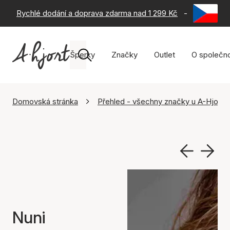
Rychlé dodání a doprava zdarma nad 1 299 Kč
-
60 dní na 
Šperky
Značky
Outlet
O společno
Domovská stránka
Přehled - všechny značky u A-Hjort
Nuni