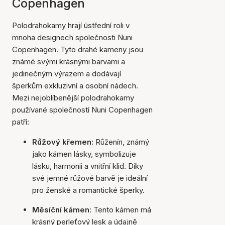
Copenhagen
Polodrahokamy hrají ústřední roli v
mnoha designech společnosti Nuni
Copenhagen. Tyto drahé kameny jsou
známé svými krásnými barvami a
jedinečným výrazem a dodávají
šperkům exkluzivní a osobní nádech.
Mezi nejoblíbenější polodrahokamy
používané společností Nuni Copenhagen
patří:
Růžový křemen:
Růženín, známý
jako kámen lásky, symbolizuje
lásku, harmonii a vnitřní klid. Díky
své jemné růžové barvě je ideální
pro ženské a romantické šperky.
Měsíční kámen
: Tento kámen má
krásný perleťový lesk a údajně