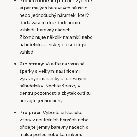
Pro každodenní použití:
Vyberte
si pár malých barevných náušnic
nebo jednoduchý náramek, který
dodá vašemu každodennímu
vzhledu barevný nádech.
Zkombinujte několik náramků nebo
náhrdelníků a získejte osobitější
vzhled.
Pro strany:
Vsaďte na výrazné
šperky s velkými náušnicemi,
výraznými náramky a barevnými
náhrdelníky. Nechte šperky v
centru pozornosti a zbytek outfitu
udržujte jednoduchý.
Pro práci:
Vyberte si klasické
vzory v neutrálních barvách nebo
přidejte jemný barevný nádech s
malou perlou nebo kamínkem.