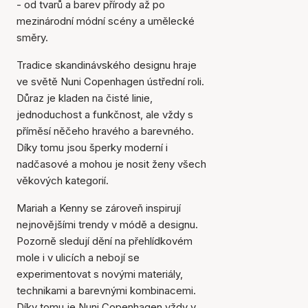
- od tvarů a barev přírody až po
mezinárodní módní scény a umělecké
směry.
Tradice skandinávského designu hraje
ve světě Nuni Copenhagen ústřední roli.
Důraz je kladen na čisté linie,
jednoduchost a funkčnost, ale vždy s
příměsí něčeho hravého a barevného.
Díky tomu jsou šperky moderní i
nadčasové a mohou je nosit ženy všech
věkových kategorií.
Mariah a Kenny se zároveň inspirují
nejnovějšími trendy v módě a designu.
Pozorně sledují dění na přehlídkovém
mole i v ulicích a nebojí se
experimentovat s novými materiály,
technikami a barevnými kombinacemi.
Díky tomu je Nuni Copenhagen vždy v