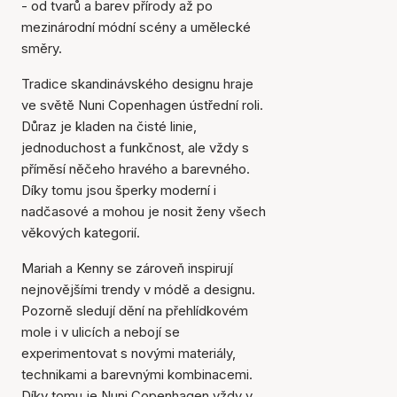
- od tvarů a barev přírody až po
mezinárodní módní scény a umělecké
směry.
Tradice skandinávského designu hraje
ve světě Nuni Copenhagen ústřední roli.
Důraz je kladen na čisté linie,
jednoduchost a funkčnost, ale vždy s
příměsí něčeho hravého a barevného.
Díky tomu jsou šperky moderní i
nadčasové a mohou je nosit ženy všech
věkových kategorií.
Mariah a Kenny se zároveň inspirují
nejnovějšími trendy v módě a designu.
Pozorně sledují dění na přehlídkovém
mole i v ulicích a nebojí se
experimentovat s novými materiály,
technikami a barevnými kombinacemi.
Díky tomu je Nuni Copenhagen vždy v