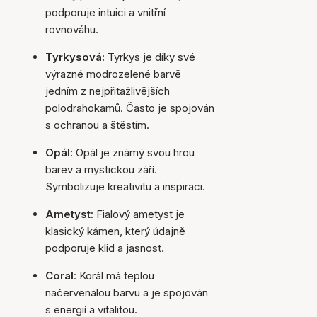
podporuje intuici a vnitřní
rovnováhu.
Tyrkysová:
Tyrkys je díky své
výrazné modrozelené barvě
jedním z nejpřitažlivějších
polodrahokamů. Často je spojován
s ochranou a štěstím.
Opál:
Opál je známý svou hrou
barev a mystickou září.
Symbolizuje kreativitu a inspiraci.
Ametyst:
Fialový ametyst je
klasický kámen, který údajně
podporuje klid a jasnost.
Coral
: Korál má teplou
načervenalou barvu a je spojován
s energií a vitalitou.