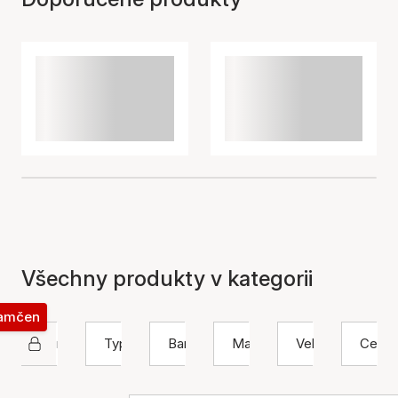
Všechny produkty v kategorii
zamčen
Nuni Copenhagen
Typ
Barva
Materiál
Velikost
Cena