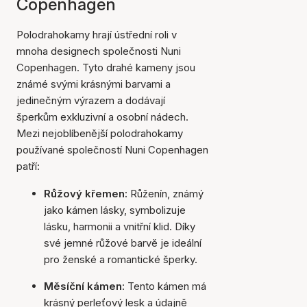
Copenhagen
Polodrahokamy hrají ústřední roli v
mnoha designech společnosti Nuni
Copenhagen. Tyto drahé kameny jsou
známé svými krásnými barvami a
jedinečným výrazem a dodávají
šperkům exkluzivní a osobní nádech.
Mezi nejoblíbenější polodrahokamy
používané společností Nuni Copenhagen
patří:
Růžový křemen:
Růženín, známý
jako kámen lásky, symbolizuje
lásku, harmonii a vnitřní klid. Díky
své jemné růžové barvě je ideální
pro ženské a romantické šperky.
Měsíční kámen
: Tento kámen má
krásný perleťový lesk a údajně