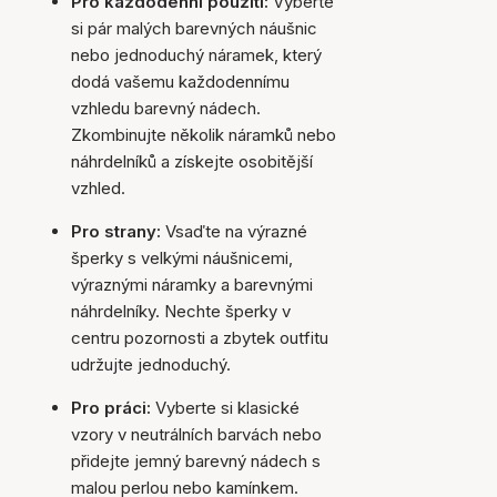
Pro každodenní použití:
Vyberte
si pár malých barevných náušnic
nebo jednoduchý náramek, který
dodá vašemu každodennímu
vzhledu barevný nádech.
Zkombinujte několik náramků nebo
náhrdelníků a získejte osobitější
vzhled.
Pro strany:
Vsaďte na výrazné
šperky s velkými náušnicemi,
výraznými náramky a barevnými
náhrdelníky. Nechte šperky v
centru pozornosti a zbytek outfitu
udržujte jednoduchý.
Pro práci:
Vyberte si klasické
vzory v neutrálních barvách nebo
přidejte jemný barevný nádech s
malou perlou nebo kamínkem.