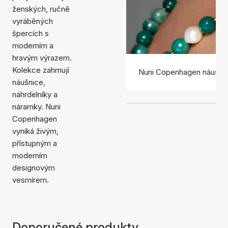
ženských, ručně
vyráběných
špercích s
moderním a
hravým výrazem.
Kolekce zahrnují
Nuni Copenhagen náušni
náušnice,
náhrdelníky a
náramky. Nuni
Copenhagen
vyniká živým,
přístupným a
moderním
designovým
vesmírem.
Doporučené produkty