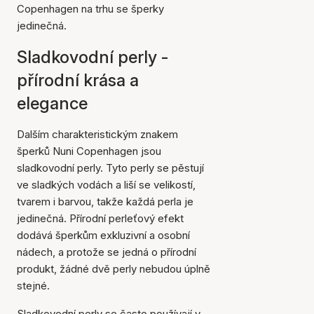
Copenhagen na trhu se šperky
jedinečná.
Sladkovodní perly -
přírodní krása a
elegance
Dalším charakteristickým znakem
šperků Nuni Copenhagen jsou
sladkovodní perly. Tyto perly se pěstují
ve sladkých vodách a liší se velikostí,
tvarem i barvou, takže každá perla je
jedinečná. Přírodní perleťový efekt
dodává šperkům exkluzivní a osobní
nádech, a protože se jedná o přírodní
produkt, žádné dvě perly nebudou úplně
stejné.
Sladkovodní perly se často používají v