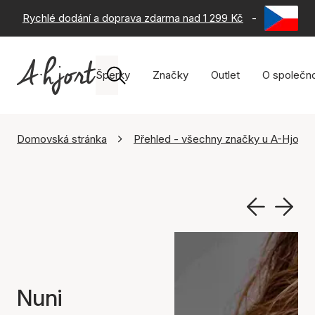
Rychlé dodání a doprava zdarma nad 1 299 Kč
-
60 dní na 
Šperky
Značky
Outlet
O společno
Domovská stránka
Přehled - všechny značky u A-Hjort
Nuni