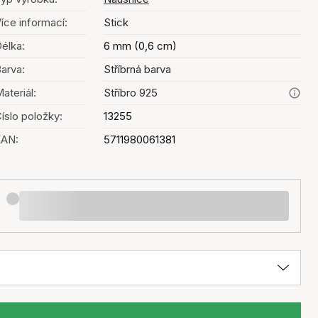
íce informací:
Stick
élka:
6 mm (0,6 cm)
arva:
Stříbrná barva
ateriál:
Stříbro 925
íslo položky:
13255
EAN:
5711980061381