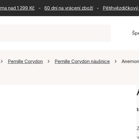
rma nad 1 299 Kč
-
60 dní na vrácení zboží
-
Pětihvězdičkový 
Šp
Pernille Corydon
Pernille Corydon náušnice
Anemone
1
Z
T