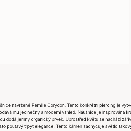
nice navržené Pernille Corydon. Tento konkrétní piercing je vytv
 dodává mu jedinečný a moderní vzhled. Náušnice je inspirována k
Položka byla přidána do
edu dodá jemný organický prvek. Uprostřed květu se nachází záři
košíku
esto poutavý třpyt elegance. Tento kámen zachycuje světlo tako