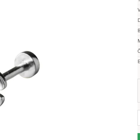
V
D
B
M
Č