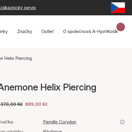
zákaznický servis
erky
Značky
Outlet
O společnosti A-Hjort
Košík
 Helix Piercing
Anemone Helix Piercing
 370,00 Kč
889,00 Kč
načka:
Pernille Corydon
yp výrobku:
Náušnice