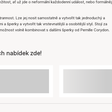
ežitost, ať už jde o neformální každodenní událost, nebo formálněj
annost. Lze jej nosit samostatně a vytvořit tak jednoduchý a
a šperky a vytvořit tak vrstevnatější a osobitější styl. Stojí za
možnost volně kombinovat s dalšími šperky od Pernille Corydon.
ch nabídek zde!