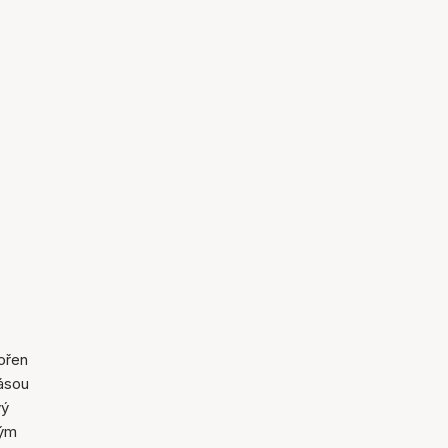
ořen
rásou
vý
vým