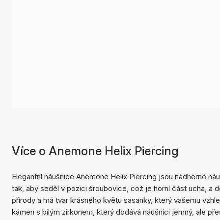
Více o Anemone Helix Piercing
Elegantní náušnice Anemone Helix Piercing jsou nádherné náuš
tak, aby seděl v pozici šroubovice, což je horní část ucha, a
přírody a má tvar krásného květu sasanky, který vašemu vzhl
kámen s bílým zirkonem, který dodává náušnici jemný, ale př