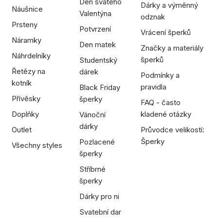
Den svatého
Dárky a výměnný
Náušnice
Valentýna
odznak
Prsteny
Potvrzení
Vrácení šperků
Náramky
Den matek
Značky a materiály
Náhrdelníky
šperků
Studentský
Řetězy na
dárek
Podmínky a
kotník
pravidla
Black Friday
Přívěsky
šperky
FAQ - často
Doplňky
kladené otázky
Vánoční
dárky
Outlet
Průvodce velikostí:
Šperky
Pozlacené
Všechny styles
šperky
Stříbrné
šperky
Dárky pro ni
Svatební dar