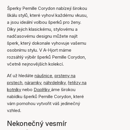
Šperky Pernille Corydon nabízejí širokou
škálu stylů, které vyhoví každému vkusu,
a jsou ideální volbou šperků pro ženy.
Díky jejich klasickému, stylovému a
nadčasovému designu můžete najít
šperk, který dokonale vyhovuje vašemu
osobnímu stylu. V A-Hjort máme
rozsáhlý výběr šperků Pernille Corydon,
včetně nejnovějších kolekcí.
Ať už hledáte
náušnice
,
prsteny na
prstech
,
náramky
,
náhrdelníky
,
řetězy na
kotníky
nebo
Doplňky
áme širokou
nabídku šperků Pernille Corydon, které
vám pomohou vytvořit váš jedinečný
vzhled.
Nekonečný vesmír