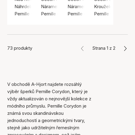
Náhrdelník, Zlatá barva / Pozlacené stříbro 925
Náramek, Stříbrná barva / Stříbro 925
Náramek, Stříbrná barva / Stříbr
Kroužek, Zlatá barv
Pernille Corydon
Pernille Corydon
Pernille Corydon
Pernille Corydon
73 produkty
Strana 1 z 2
V obchodě A-Hjort najdete rozsáhlý
výběr šperků Pernille Corydon, který je
vždy aktualizován o nejnovější kolekce z
módního průmyslu. Pernille Corydon je
známá svou skandinávskou
jednoduchostí a geometrickými tvary,
stejně jako udržitelným řemeslným
zpracováním a designem, což jejím