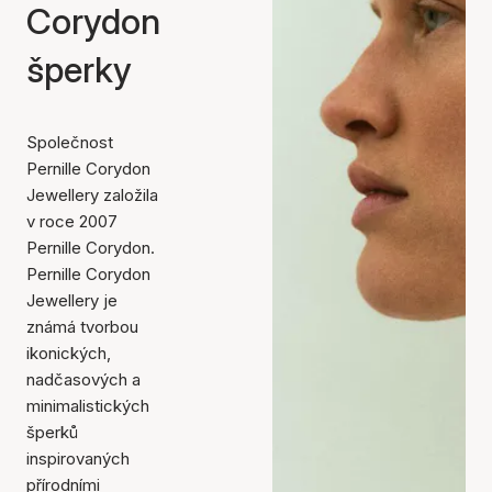
Corydon
šperky
Společnost
Pernille Corydon
Jewellery založila
v roce 2007
Pernille Corydon.
Pernille Corydon
Jewellery je
známá tvorbou
ikonických,
nadčasových a
minimalistických
šperků
inspirovaných
přírodními