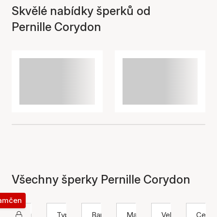
Skvělé nabídky šperků od
Pernille Corydon
Všechny šperky Pernille Corydon
zamčen
Pernille Corydon
Typ
Barva
Materiál
Velikost
Cena