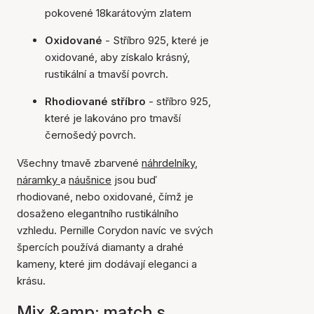
pokovené 18karátovým zlatem
Oxidované
- Stříbro 925, které je
oxidované, aby získalo krásný,
rustikální a tmavší povrch.
Rhodiované stříbro
- stříbro 925,
které je lakováno pro tmavší
černošedý povrch.
Všechny tmavě zbarvené
náhrdelníky
,
náramky
a
náušnice
jsou buď
rhodiované, nebo oxidované, čímž je
dosaženo elegantního rustikálního
vzhledu. Pernille Corydon navíc ve svých
špercích používá diamanty a drahé
kameny, které jim dodávají eleganci a
krásu.
Mix &amp; match s