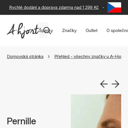
Rychlé dodání a doprava zdarma nad 1 299 Kč
-
60 dní na 
Šperky
Značky
Outlet
O společno
Domovská stránka
Přehled - všechny značky u A-Hjort
Pernille