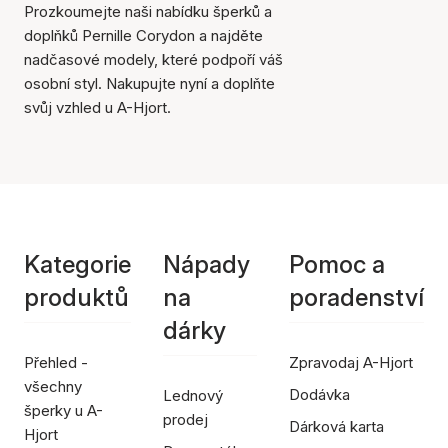
Prozkoumejte naši nabídku šperků a
doplňků Pernille Corydon a najděte
nadčasové modely, které podpoří váš
osobní styl. Nakupujte nyní a doplňte
svůj vzhled u A-Hjort.
Kategorie
Nápady
Pomoc a
produktů
na
poradenství
dárky
Přehled -
Zpravodaj A-Hjort
všechny
Dodávka
Lednový
šperky u A-
prodej
Dárková karta
Hjort