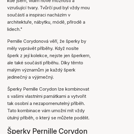
kde jsem, vidím nové možnosti a
vzrušující tvary. Tvůrčí pud byl vždy mou
součástí a inspiraci nacházím v
architektuře, nábytku, módě, přírodě a
lidech."
Pernille Corydonová věří, že šperky by
měly vyprávět příběhy. Když nosíte
šperk z její kolekce, nejste jen šperkem,
ale také součástí příběhu. Díky těmto
malým významům je každý šperk
jedinečný a výjimečný.
Šperky Pernille Corydon lze kombinovat
s vašimi vlastními památkami a vytvořit
tak osobní a nezapomenutelný příběh.
Tato kombinace vám umožní mít vždy
útulný příběh, o který se můžete podělit.
Šperky Pernille Corydon