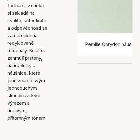
formami. Značka
si zakládá na
kvalitě, autenticitě
a odpovědnosti se
zaměřením na
recyklované
Pernille Corydon náušnic
materiály. Kolekce
zahrnují prsteny,
náhrdelníky a
náušnice, které
jsou známé svým
jednoduchým
skandinávským
výrazem a
hřejivým,
přítomným tónem.