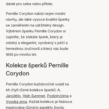
dárek pro sebe nebo přítele.
Pernille Corydon nabízí nejen módní
návrhy, ale také vysoce kvalitní šperky
se zaměřením na udržitelný design.
Výběrem šperku Pernille Corydon si
zajistíte, že získáte šperk, který je
odolný a elegantní, vyrobený s péčí a
řemeslnou zručností a který vás bude
těšit po mnoho let.
Kolekce šperků Pernille
Corydon
Pernille Corydon každoročně uvádí na
trh čtyři různé kolekce šperků: A.
Jaro/léto
,
High Summer
,
Podzim/zima
a
Vysoká zima
. Každá kolekce je hluboce
inspirována různými aspekty života,