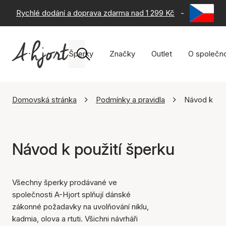
Rychlé dodání a doprava zdarma nad 1 299 Kč
-
60 dní na 
Šperky
Značky
Outlet
O společno
Domovská stránka
Podmínky a pravidla
Návod k pou
Návod k použití šperku
Všechny šperky prodávané ve
společnosti A-Hjort splňují dánské
zákonné požadavky na uvolňování niklu,
kadmia, olova a rtuti. Všichni návrháři