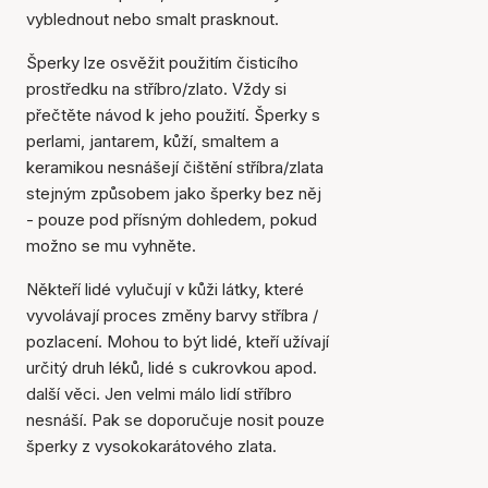
vyblednout nebo smalt prasknout.
Šperky lze osvěžit použitím čisticího
prostředku na stříbro/zlato. Vždy si
přečtěte návod k jeho použití. Šperky s
perlami, jantarem, kůží, smaltem a
keramikou nesnášejí čištění stříbra/zlata
stejným způsobem jako šperky bez něj
- pouze pod přísným dohledem, pokud
možno se mu vyhněte.
Někteří lidé vylučují v kůži látky, které
vyvolávají proces změny barvy stříbra /
pozlacení. Mohou to být lidé, kteří užívají
určitý druh léků, lidé s cukrovkou apod.
další věci. Jen velmi málo lidí stříbro
nesnáší. Pak se doporučuje nosit pouze
šperky z vysokokarátového zlata.