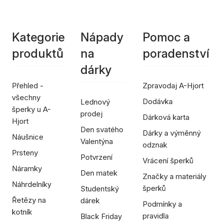
Kategorie
Nápady
Pomoc a
produktů
na
poradenství
dárky
Přehled -
Zpravodaj A-Hjort
všechny
Dodávka
Lednový
šperky u A-
prodej
Dárková karta
Hjort
Den svatého
Dárky a výměnný
Náušnice
Valentýna
odznak
Prsteny
Potvrzení
Vrácení šperků
Náramky
Den matek
Značky a materiály
Náhrdelníky
šperků
Studentský
Řetězy na
dárek
Podmínky a
kotník
pravidla
Black Friday