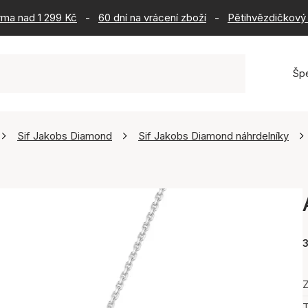
rma nad 1 299 Kč
-
60 dní na vrácení zboží
-
Pětihvězdičkový 
Šp
Sif Jakobs Diamond
Sif Jakobs Diamond náhrdelníky
Z
T