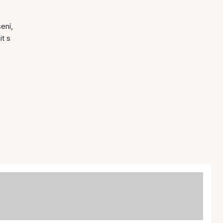
ení,
it s