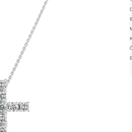
D
B
M
K
Č