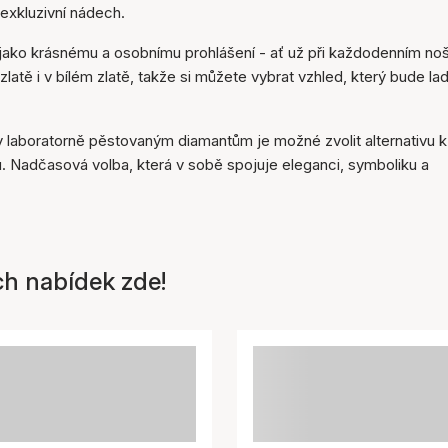
košíku
 exkluzivní nádech.
 jako krásnému a osobnímu prohlášení - ať už při každodenním noš
zlatě i v bílém zlatě, takže si můžete vybrat vzhled, který bude lad
ky laboratorně pěstovaným diamantům je možné zvolit alternativu k
u. Nadčasová volba, která v sobě spojuje eleganci, symboliku a
ch nabídek zde!