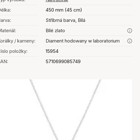
élka:
450 mm (45 cm)
arva:
Stříbrná barva, Bílá
ateriál:
Bílé zlato
orálky / kameny:
Diament hodowany w laboratorium
íslo položky:
15954
EAN:
5710699085749
Výběr barev