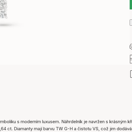
ymboliku s moderním luxusem. Náhrdelník je navržen s krásným k
0,64 ct. Diamanty mají barvu TW G-H a čistotu VS, což jim dodává
Položka byla přidána do