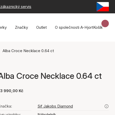
zákaznický servis
erky
Značky
Outlet
O společnosti A-Hjort
Košík
Alba Croce Necklace 0.64 ct
Alba Croce Necklace 0.64 ct
33 990,00 Kč
načka:
Sif Jakobs Diamond
yp výrobku:
Náhrdelník