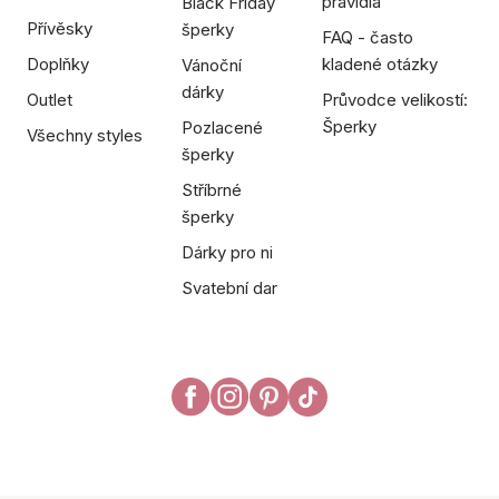
pravidla
Black Friday
Přívěsky
šperky
FAQ - často
Doplňky
kladené otázky
Vánoční
dárky
Outlet
Průvodce velikostí:
Šperky
Pozlacené
Všechny styles
šperky
Stříbrné
šperky
Dárky pro ni
Svatební dar