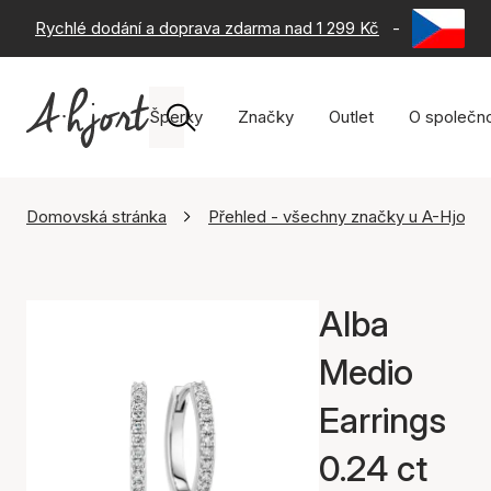
Rychlé dodání a doprava zdarma nad 1 299 Kč
-
60 dní na 
Šperky
Značky
Outlet
O společno
Domovská stránka
Přehled - všechny značky u A-Hjort
Alba
Medio
Earrings
0.24 ct