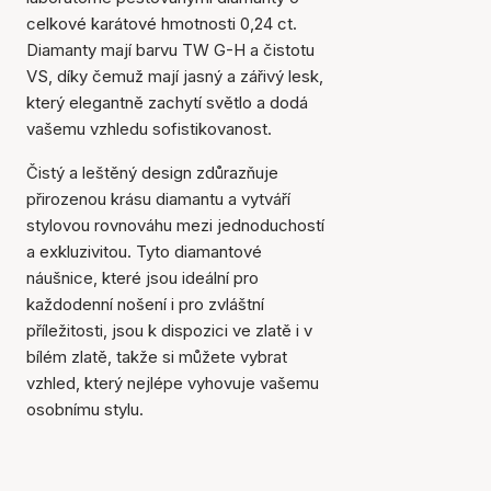
celkové karátové hmotnosti 0,24 ct.
Diamanty mají barvu TW G-H a čistotu
VS, díky čemuž mají jasný a zářivý lesk,
který elegantně zachytí světlo a dodá
vašemu vzhledu sofistikovanost.
Čistý a leštěný design zdůrazňuje
přirozenou krásu diamantu a vytváří
stylovou rovnováhu mezi jednoduchostí
a exkluzivitou. Tyto diamantové
náušnice, které jsou ideální pro
Položka byla přidána do
každodenní nošení i pro zvláštní
košíku
příležitosti, jsou k dispozici ve zlatě i v
bílém zlatě, takže si můžete vybrat
vzhled, který nejlépe vyhovuje vašemu
osobnímu stylu.