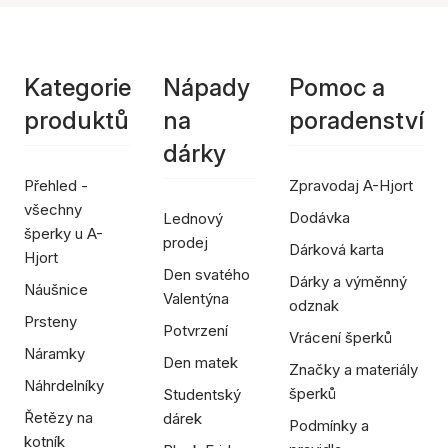
Kategorie
Nápady
Pomoc a
produktů
na
poradenství
dárky
Přehled -
Zpravodaj A-Hjort
všechny
Dodávka
Lednový
šperky u A-
prodej
Dárková karta
Hjort
Den svatého
Dárky a výměnný
Náušnice
Valentýna
odznak
Prsteny
Potvrzení
Vrácení šperků
Náramky
Den matek
Značky a materiály
Náhrdelníky
šperků
Studentský
Řetězy na
dárek
Podmínky a
kotník