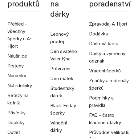
produktů
na
poradenství
dárky
Přehled -
Zpravodaj A-Hjort
všechny
Dodávka
Lednový
šperky u A-
prodej
Dárková karta
Hjort
Den svatého
Dárky a výměnný
Náušnice
Valentýna
odznak
Prsteny
Potvrzení
Vrácení šperků
Náramky
Den matek
Značky a materiály
Náhrdelníky
šperků
Studentský
Řetězy na
dárek
Podmínky a
kotník
pravidla
Black Friday
Přívěsky
šperky
FAQ - často
Doplňky
kladené otázky
Vánoční
dárky
Outlet
Průvodce velikostí: