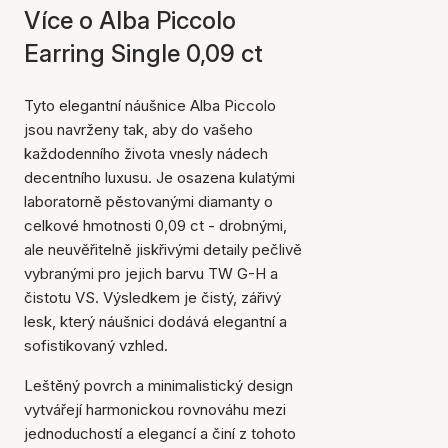
Více o Alba Piccolo
Earring Single 0,09 ct
Tyto elegantní náušnice Alba Piccolo
jsou navrženy tak, aby do vašeho
každodenního života vnesly nádech
decentního luxusu. Je osazena kulatými
laboratorně pěstovanými diamanty o
celkové hmotnosti 0,09 ct - drobnými,
ale neuvěřitelně jiskřivými detaily pečlivě
vybranými pro jejich barvu TW G-H a
čistotu VS. Výsledkem je čistý, zářivý
lesk, který náušnici dodává elegantní a
sofistikovaný vzhled.
Leštěný povrch a minimalistický design
vytvářejí harmonickou rovnováhu mezi
jednoduchostí a elegancí a činí z tohoto
Položka byla přidána do