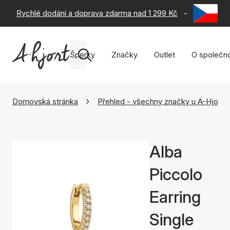
Rychlé dodání a doprava zdarma nad 1 299 Kč
-
60 dní na 
Šperky
Značky
Outlet
O společno
Domovská stránka
Přehled - všechny značky u A-Hjort
Alba
Piccolo
Earring
Single