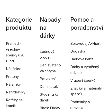
Kategorie
Nápady
Pomoc a
produktů
na
poradenství
dárky
Přehled -
Zpravodaj A-Hjort
všechny
Dodávka
Lednový
šperky u A-
prodej
Dárková karta
Hjort
Den svatého
Dárky a výměnný
Náušnice
Valentýna
odznak
Prsteny
Potvrzení
Vrácení šperků
Náramky
Den matek
Značky a materiály
Náhrdelníky
šperků
Studentský
Řetězy na
dárek
Podmínky a
kotník
pravidla
Black Friday