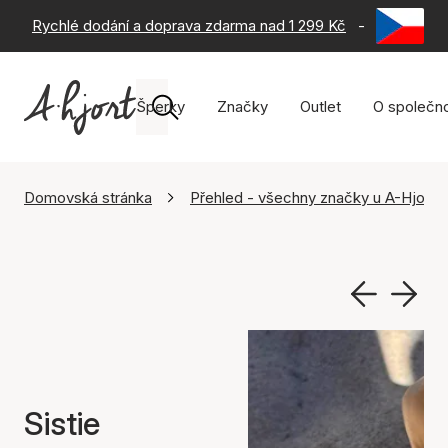
Rychlé dodání a doprava zdarma nad 1 299 Kč
-
60 dní na 
Šperky
Značky
Outlet
O společno
Domovská stránka
Přehled - všechny značky u A-Hjort
Sistie