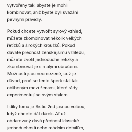
vytvořeny tak, abyste je mohli
kombinovat, aniž byste byli svázáni
pevnými pravidly.
Pokud chcete vytvořit syrový vzhled,
můžete zkombinovat několik velkých
řetízků a širokých kroužků. Pokud
dáváte přednost ženskějšímu vzhledu,
můžete zvolit jednoduché řetízky a
zkombinovat je s malými obručemi.
Možnosti jsou neomezené, což je
důvod, proč se tento šperk stal tak
oblíbeným mezi ženami, které rády
experimentují se svým stylem.
I díky tomu je Sistie 2nd jasnou volbou,
když chcete dát dárek. Ať už
obdarovaný dává přednost klasické
jednoduchosti nebo módním detailům,