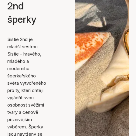
2nd
šperky
Sistie 2nd je
mladší sestrou
Sistie - hravého,
mladého a
moderního
šperkařského
světa vytvořeného
pro ty, kteří chtějí
vyjádřit svou
osobnost svěžími
tvary a cenově
příznivějším
výběrem. Šperky
jsou navrženy se