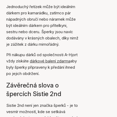
Jednoduchý řetízek může být ideálním
dárkem pro kamarádku, zatímco pár
nápadných obručí nebo náramek může
být ideálním dárkem pro přítelkyni,
sestru nebo dceru. Šperky jsou navíc
dodávány v krásných obalech, díky nimž
je zážitek z dárku mimořádný.
Při nákupu dárků od společnosti A-Hjort
vždy získáte
dárkové balení zdarma
aby
byly šperky připraveny k předání ihned
po jejich obdržení.
Závěrečná slova o
špercích Sistie 2nd
Sistie 2nd není jen značka šperků - je to
vesmír možností, kde se setkává