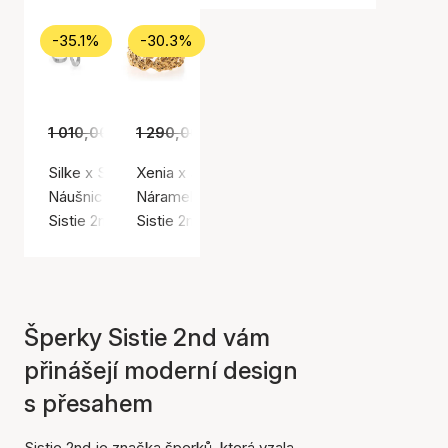
-35.1%
-30.3%
1 010,00 Kč
1 290,00 Kč
655,00 Kč
899,00 Kč
Silke x Sistie 2nd Small Creoles
Xenia x Sistie 2nd Chunky Bracelet
Náušnice, Stříbrná barva / Nerezová ocel
Náramek, Zlatá barva / Pozlacená nerezová o
Sistie 2nd
Sistie 2nd
Šperky Sistie 2nd vám
přinášejí moderní design
s přesahem
Sistie 2nd je značka šperků, která vzala