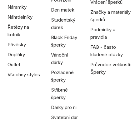
Vrácení šperků
Náramky
Den matek
Značky a materiály
Náhrdelníky
šperků
Studentský
Řetězy na
dárek
Podmínky a
kotník
pravidla
Black Friday
Přívěsky
šperky
FAQ - často
Doplňky
kladené otázky
Vánoční
dárky
Outlet
Průvodce velikostí:
Šperky
Pozlacené
Všechny styles
šperky
Stříbrné
šperky
Dárky pro ni
Svatební dar