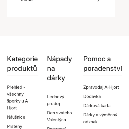
Kategorie
Nápady
Pomoc a
produktů
na
poradenství
dárky
Přehled -
Zpravodaj A-Hjort
všechny
Dodávka
Lednový
šperky u A-
prodej
Dárková karta
Hjort
Den svatého
Dárky a výměnný
Náušnice
Valentýna
odznak
Prsteny
Potvrzení