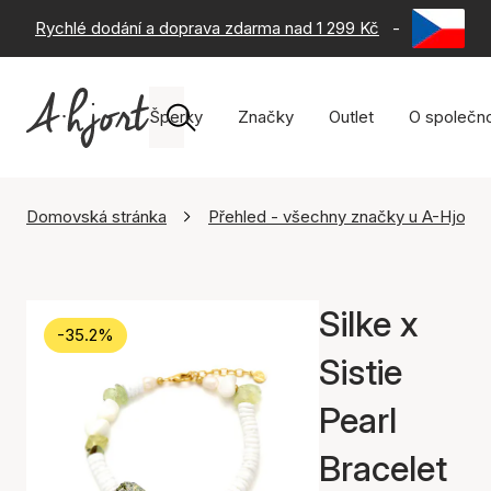
Rychlé dodání a doprava zdarma nad 1 299 Kč
-
60 dní na 
Šperky
Značky
Outlet
O společno
Domovská stránka
Přehled - všechny značky u A-Hjort
Silke x
-35.2%
Sistie
Pearl
Bracelet