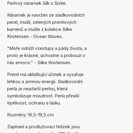
Perlový náramek Silk x Sistie.
Náramek je navržen ze sladkovodních
perel, mušlí, zelených prenitových
kamenů a mušle z kolekce Silke
Kristensen - Ocean Waves.
"Moře odráží vzestupy a pády života, a
proto je krásné, úchvatné a probouzí v
nás emoce." - Silke Kristensen.
Prenit má uklidňující účinek a vyzařuje
lehkou a jemnou energii. Sladkovodní
perla je nejstarší perlou, která
symbolizuje moudrost. Perla přináší
trpělivost, ochranu a lásku.
Rozměry: 16,5-19,5 cm
Zapínání a prodlužovací řetízek jsou