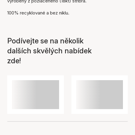
vyrobeny z pozlaceného (18kt) stříbra.
100% recyklované a bez niklu.
Položka byla přidána do
košíku
Podívejte se na několik
dalších skvělých nabídek
zde!