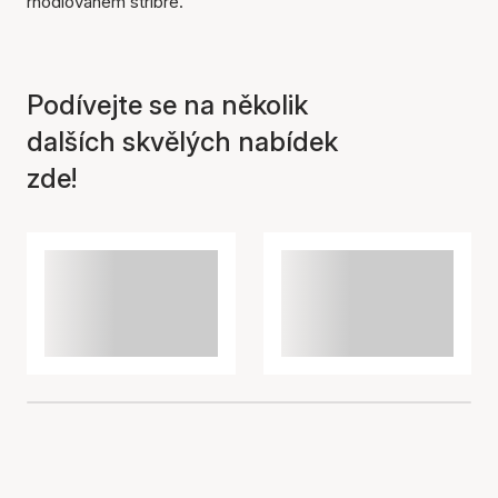
rhodiovaném stříbře.
Položka byla přidána do
Podívejte se na několik
košíku
dalších skvělých nabídek
zde!