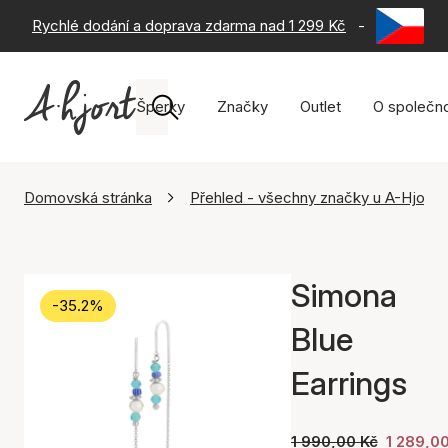
Rychlé dodání a doprava zdarma nad 1 299 Kč
-
60 dní na 
Šperky
Značky
Outlet
O společno
Domovská stránka
Přehled - všechny značky u A-Hjort
Simona
-35.2%
Blue
Earrings
1 990,00 Kč
1 289,0