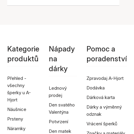
Kategorie
Nápady
Pomoc a
produktů
na
poradenství
dárky
Přehled -
Zpravodaj A-Hjort
všechny
Dodávka
Lednový
šperky u A-
prodej
Dárková karta
Hjort
Den svatého
Dárky a výměnný
Náušnice
Valentýna
odznak
Prsteny
Potvrzení
Vrácení šperků
Náramky
Den matek
Značky a materiály