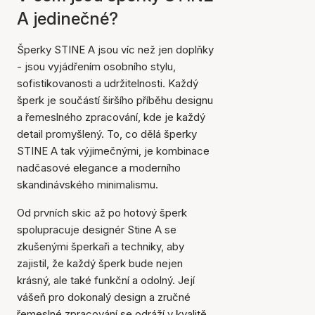
A jedinečné?
Šperky STINE A jsou víc než jen doplňky
- jsou vyjádřením osobního stylu,
sofistikovanosti a udržitelnosti. Každý
šperk je součástí širšího příběhu designu
a řemeslného zpracování, kde je každý
detail promyšlený. To, co dělá šperky
STINE A tak výjimečnými, je kombinace
nadčasové elegance a moderního
skandinávského minimalismu.
Od prvních skic až po hotový šperk
spolupracuje designér Stine A se
zkušenými šperkaři a techniky, aby
zajistil, že každý šperk bude nejen
krásný, ale také funkční a odolný. Její
vášeň pro dokonalý design a zručné
řemeslné zpracování se odráží v kvalitě