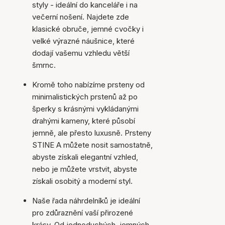
styly - ideální do kanceláře i na
večerní nošení. Najdete zde
klasické obruče, jemné cvočky i
velké výrazné náušnice, které
dodají vašemu vzhledu větší
šmrnc.
Kromě toho nabízíme prsteny od
minimalistických prstenů až po
šperky s krásnými vykládanými
drahými kameny, které působí
jemně, ale přesto luxusně. Prsteny
STINE A můžete nosit samostatně,
abyste získali elegantní vzhled,
nebo je můžete vrstvit, abyste
získali osobitý a moderní styl.
Naše řada náhrdelníků je ideální
pro zdůraznění vaší přirozené
krásy. Od jednoduchých, jemných