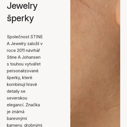
Jewelry
šperky
Společnost STINE
A Jewelry založil v
roce 2011 návrhář
Stine A Johansen
s touhou vytvářet
personalizované
šperky, které
kombinují hravé
detaily se
severskou
elegancí. Značka
je známá
barevnými
kameny, drobnými