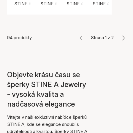
STINE A Jewelry
STINE A Jewelry
STINE A Jewelry
STINE A Jewelry
94 produkty
Strana 1 z 2
Objevte krásu času se
šperky STINE A Jewelry
- vysoká kvalita a
nadčasová elegance
Vítejte v naší exkluzivní nabídce šperků
STINE A, kde se elegance snoubí s
udržitelností a kvalitou. Šperky STINE A