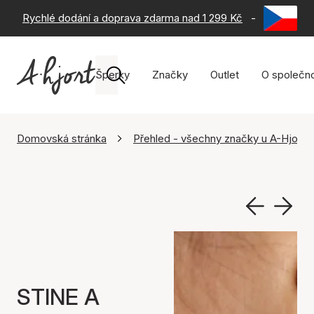
Rychlé dodání a doprava zdarma nad 1 299 Kč
-
60 dní na 
Šperky
Značky
Outlet
O společno
Domovská stránka
Přehled - všechny značky u A-Hjort
STINE A