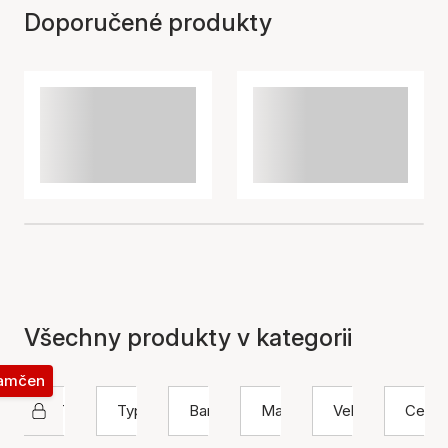
Doporučené produkty
Všechny produkty v kategorii
zamčen
STINE A Jewelry
Typ
Barva
Materiál
Velikost
Cena