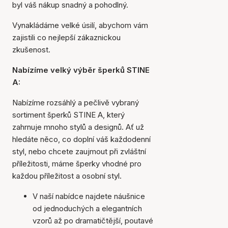
byl váš nákup snadný a pohodlný.
Vynakládáme velké úsilí, abychom vám
zajistili co nejlepší zákaznickou
zkušenost.
Nabízíme velký výběr šperků STINE
A:
Nabízíme rozsáhlý a pečlivě vybraný
sortiment šperků STINE A, který
zahrnuje mnoho stylů a designů. Ať už
hledáte něco, co doplní váš každodenní
styl, nebo chcete zaujmout při zvláštní
příležitosti, máme šperky vhodné pro
každou příležitost a osobní styl.
V naší nabídce najdete náušnice
od jednoduchých a elegantních
vzorů až po dramatičtější, poutavé