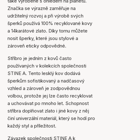
také vyrobené s ohledem na planetu.
Značka se výrazně zaměřuje na
udržitelný rozvoj a při výrobě svých
šperků používá 100% recyklované kovy
a 14karátové zlato. Díky tomu můžete
nosit šperky, které jsou stylové a
zároveň eticky odpovědné.
Stříbro je jedním z kovů často
používaných v kolekcích společnosti
STINE A. Tento lesklý kov dodává
šperkům sofistikovaný a nadčasový
vzhled a zároveň je zodpovědnou
volbou, protože jej lze často recyklovat
a uchovávat po mnoho let. Schopnost
stříbra doplňovat zlato i jiné kovy z něj
činí univerzální materiál, který se hodí pro
každý styl a příležitost.
Závazek společnosti STINE A k