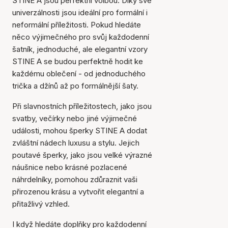
STINE A jsou perfektní volbou. Díky své
univerzálnosti jsou ideální pro formální i
neformální příležitosti. Pokud hledáte
něco výjimečného pro svůj každodenní
šatník, jednoduché, ale elegantní vzory
STINE A se budou perfektně hodit ke
každému oblečení - od jednoduchého
trička a džínů až po formálnější šaty.
Při slavnostních příležitostech, jako jsou
svatby, večírky nebo jiné výjimečné
události, mohou šperky STINE A dodat
zvláštní nádech luxusu a stylu. Jejich
poutavé šperky, jako jsou velké výrazné
náušnice nebo krásné pozlacené
náhrdelníky, pomohou zdůraznit vaši
přirozenou krásu a vytvořit elegantní a
přitažlivý vzhled.
I když hledáte doplňky pro každodenní