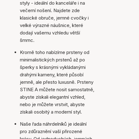
styly - ideální do kanceláře i na
večerní nošení. Najdete zde
klasické obruče, jemné cvočky i
velké výrazné náušnice, které
dodají vašemu vzhledu větší
šmrnc.
Kromě toho nabízíme prsteny od
minimalistických prstenů až po
šperky s krásnými vykládanými
drahými kameny, které působí
jemně, ale přesto luxusně. Prsteny
STINE A můžete nosit samostatně,
abyste získali elegantní vzhled,
nebo je můžete vrstvit, abyste
získali osobitý a moderní styl.
Naše řada náhrdelníků je ideální
pro zdůraznění vaší přirozené
krásy. Od jednoduchých, jemných