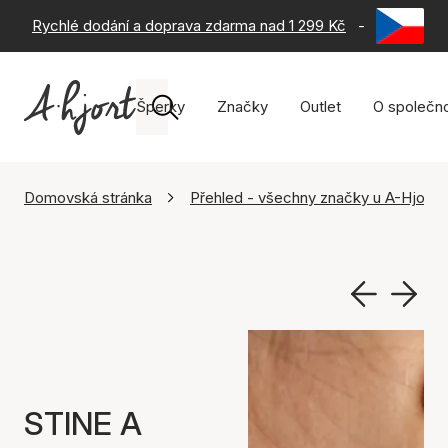
Rychlé dodání a doprava zdarma nad 1 299 Kč
-
60 dní na 
Šperky
Značky
Outlet
O společno
Domovská stránka
Přehled - všechny značky u A-Hjort
STINE A