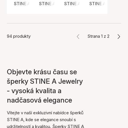
STINE A Jewelry
STINE A Jewelry
STINE A Jewelry
STINE A Jewelry
94 produkty
Strana 1 z 2
Objevte krásu času se
šperky STINE A Jewelry
- vysoká kvalita a
nadčasová elegance
Vítejte v naší exkluzivní nabídce šperků
STINE A, kde se elegance snoubí s
udržitelností a kvalitou. Šperky STINE A