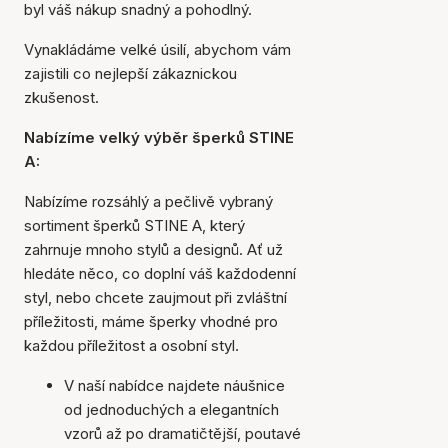
byl váš nákup snadný a pohodlný.
Vynakládáme velké úsilí, abychom vám
zajistili co nejlepší zákaznickou
zkušenost.
Nabízíme velký výběr šperků STINE
A:
Nabízíme rozsáhlý a pečlivě vybraný
sortiment šperků STINE A, který
zahrnuje mnoho stylů a designů. Ať už
hledáte něco, co doplní váš každodenní
styl, nebo chcete zaujmout při zvláštní
příležitosti, máme šperky vhodné pro
každou příležitost a osobní styl.
V naší nabídce najdete náušnice
od jednoduchých a elegantních
vzorů až po dramatičtější, poutavé