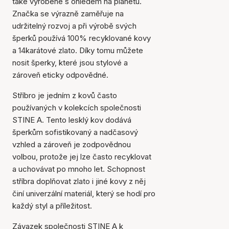
také vyrobené s ohledem na planetu.
Značka se výrazně zaměřuje na
udržitelný rozvoj a při výrobě svých
šperků používá 100% recyklované kovy
a 14karátové zlato. Díky tomu můžete
nosit šperky, které jsou stylové a
zároveň eticky odpovědné.
Stříbro je jedním z kovů často
používaných v kolekcích společnosti
STINE A. Tento lesklý kov dodává
šperkům sofistikovaný a nadčasový
vzhled a zároveň je zodpovědnou
volbou, protože jej lze často recyklovat
a uchovávat po mnoho let. Schopnost
stříbra doplňovat zlato i jiné kovy z něj
činí univerzální materiál, který se hodí pro
každý styl a příležitost.
Závazek společnosti STINE A k