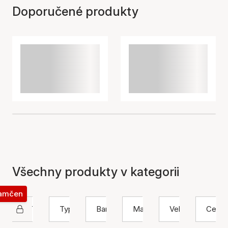
Doporučené produkty
Všechny produkty v kategorii
zamčen
STINE A Jewelry
Typ
Barva
Materiál
Velikost
Cena