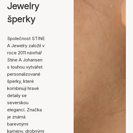
Jewelry
šperky
Společnost STINE
A Jewelry založil v
roce 2011 návrhář
Stine A Johansen
s touhou vytvářet
personalizované
šperky, které
kombinují hravé
detaily se
severskou
elegancí. Značka
je známá
barevnými
kameny, drobnými