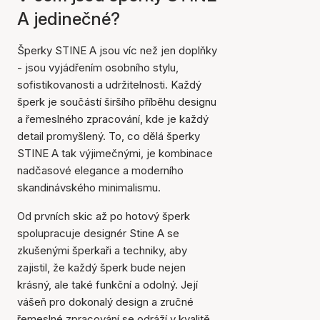
A jedinečné?
Šperky STINE A jsou víc než jen doplňky
- jsou vyjádřením osobního stylu,
sofistikovanosti a udržitelnosti. Každý
šperk je součástí širšího příběhu designu
a řemeslného zpracování, kde je každý
detail promyšlený. To, co dělá šperky
STINE A tak výjimečnými, je kombinace
nadčasové elegance a moderního
skandinávského minimalismu.
Od prvních skic až po hotový šperk
spolupracuje designér Stine A se
zkušenými šperkaři a techniky, aby
zajistil, že každý šperk bude nejen
krásný, ale také funkční a odolný. Její
vášeň pro dokonalý design a zručné
řemeslné zpracování se odráží v kvalitě