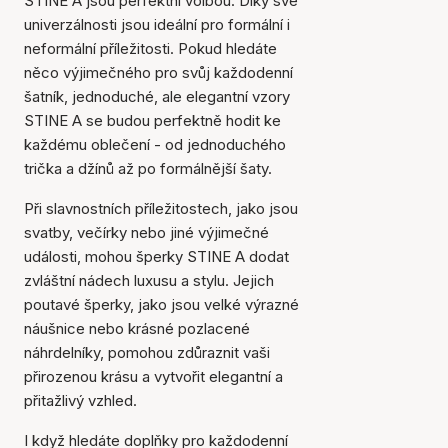
STINE A jsou perfektní volbou. Díky své
univerzálnosti jsou ideální pro formální i
neformální příležitosti. Pokud hledáte
něco výjimečného pro svůj každodenní
šatník, jednoduché, ale elegantní vzory
STINE A se budou perfektně hodit ke
každému oblečení - od jednoduchého
trička a džínů až po formálnější šaty.
Při slavnostních příležitostech, jako jsou
svatby, večírky nebo jiné výjimečné
události, mohou šperky STINE A dodat
zvláštní nádech luxusu a stylu. Jejich
poutavé šperky, jako jsou velké výrazné
náušnice nebo krásné pozlacené
náhrdelníky, pomohou zdůraznit vaši
přirozenou krásu a vytvořit elegantní a
přitažlivý vzhled.
I když hledáte doplňky pro každodenní