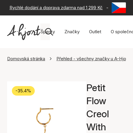
Rychlé dodání a doprava zdarma nad 1 299 Kč
-
60 dní na 
Šperky
Značky
Outlet
O společno
Domovská stránka
Přehled - všechny značky u A-Hjort
Petit
-35.4%
Flow
Creol
With