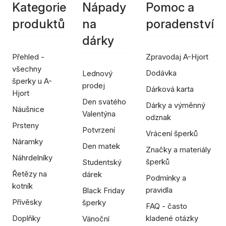
Kategorie
Nápady
Pomoc a
produktů
na
poradenství
dárky
Přehled -
Zpravodaj A-Hjort
všechny
Dodávka
Lednový
šperky u A-
prodej
Dárková karta
Hjort
Den svatého
Dárky a výměnný
Náušnice
Valentýna
odznak
Prsteny
Potvrzení
Vrácení šperků
Náramky
Den matek
Značky a materiály
Náhrdelníky
šperků
Studentský
Řetězy na
dárek
Podmínky a
kotník
pravidla
Black Friday
Přívěsky
šperky
FAQ - často
Doplňky
kladené otázky
Vánoční