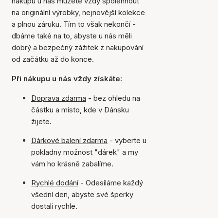
nákupu u nás můžete vždy spolehnout
na originální výrobky, nejnovější kolekce
a plnou záruku. Tím to však nekončí -
dbáme také na to, abyste u nás měli
dobrý a bezpečný zážitek z nakupování
od začátku až do konce.
Při nákupu u nás vždy získáte:
Doprava zdarma
- bez ohledu na
částku a místo, kde v Dánsku
žijete.
Dárkové balení zdarma
- vyberte u
pokladny možnost "dárek" a my
vám ho krásně zabalíme.
Rychlé dodání
- Odesíláme každý
všední den, abyste své šperky
dostali rychle.