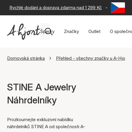
Rychlé dodání a doprava zdarma nad 1 299 Kč
-
60 dní na 
Šperky
Značky
Outlet
O společno
Domovská stránka
Přehled - všechny značky u A-Hjort
STINE A Jewelry
Náhrdelníky
Prozkoumejte exkluzivní nabídku
náhrdelníků STINE A od společnosti A-