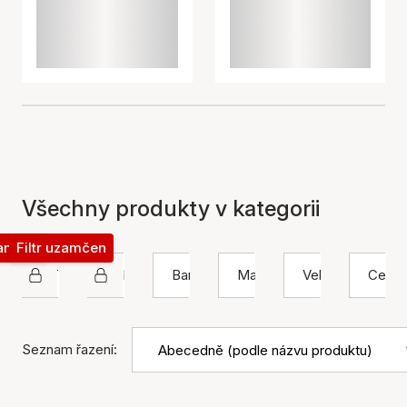
Všechny produkty v kategorii
zamčen
Filtr uzamčen
STINE A Jewelry
Náhrdelník
Barva
Materiál
Velikost
Cena
Seznam řazení: