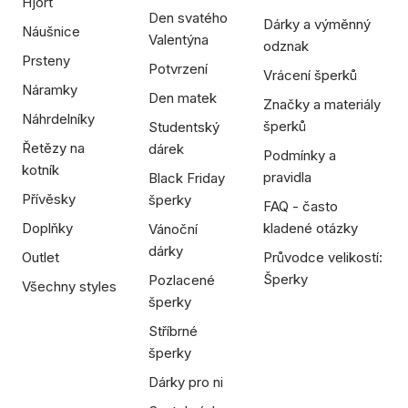
Hjort
Den svatého
Dárky a výměnný
Náušnice
Valentýna
odznak
Prsteny
Potvrzení
Vrácení šperků
Náramky
Den matek
Značky a materiály
Náhrdelníky
šperků
Studentský
Řetězy na
dárek
Podmínky a
kotník
pravidla
Black Friday
Přívěsky
šperky
FAQ - často
Doplňky
kladené otázky
Vánoční
dárky
Outlet
Průvodce velikostí:
Šperky
Pozlacené
Všechny styles
šperky
Stříbrné
šperky
Dárky pro ni