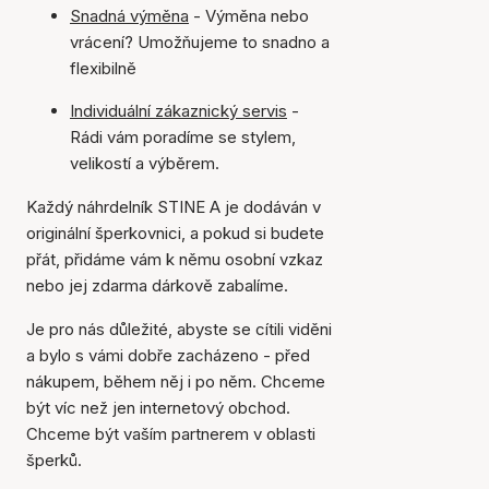
Snadná výměna
- Výměna nebo
vrácení? Umožňujeme to snadno a
flexibilně
Individuální zákaznický servis
-
Rádi vám poradíme se stylem,
velikostí a výběrem.
Každý náhrdelník STINE A je dodáván v
originální šperkovnici, a pokud si budete
přát, přidáme vám k němu osobní vzkaz
nebo jej zdarma dárkově zabalíme.
Je pro nás důležité, abyste se cítili viděni
a bylo s vámi dobře zacházeno - před
nákupem, během něj i po něm. Chceme
být víc než jen internetový obchod.
Chceme být vaším partnerem v oblasti
šperků.