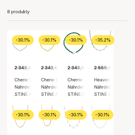
8 produkty
-30.1%
-30.1%
-30.1%
-35.2%
2 343,00 Kč
2 343,00 Kč
1 639,00 Kč
2 343,00 Kč
1 639,00 Kč
2 559,00 Kč
1 639,00 Kč
1 6
Cherie Bon Bon Necklace Cool Mint
Cherie Bon Bon Necklace Honey
Cherrie Bon Bon Happy Green N
Heavenly Pearl Dre
Náhrdelník, Zlatá barva / Pozlacené stříbro 925
Náhrdelník, Zlatá barva / Pozlacené stříbro 9
Náhrdelník, Zlatá barva / Pozlac
Náhrdelník, Zlatá b
STINE A Jewelry
STINE A Jewelry
STINE A Jewelry
STINE A Jewelry
-30.1%
-30.1%
-30.1%
-30.1%