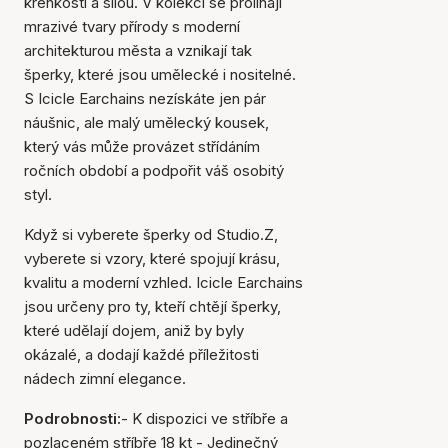
křehkostí a silou. V kolekci se prolínají
mrazivé tvary přírody s moderní
architekturou města a vznikají tak
šperky, které jsou umělecké i nositelné.
S Icicle Earchains nezískáte jen pár
náušnic, ale malý umělecký kousek,
který vás může provázet střídáním
ročních období a podpořit váš osobitý
Položka byla přidána do
styl.
košíku
Když si vyberete šperky od Studio.Z,
vyberete si vzory, které spojují krásu,
kvalitu a moderní vzhled. Icicle Earchains
jsou určeny pro ty, kteří chtějí šperky,
které udělají dojem, aniž by byly
okázalé, a dodají každé příležitosti
nádech zimní elegance.
Podrobnosti:
- K dispozici ve stříbře a
pozlaceném stříbře 18 kt - Jedinečný