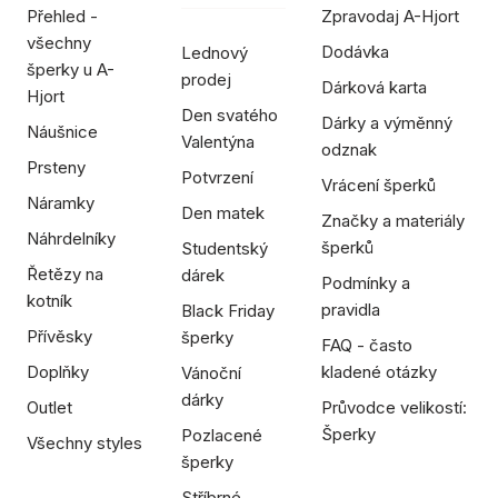
Přehled -
Zpravodaj A-Hjort
všechny
Dodávka
Lednový
šperky u A-
prodej
Dárková karta
Hjort
Den svatého
Dárky a výměnný
Náušnice
Valentýna
odznak
Prsteny
Potvrzení
Vrácení šperků
Náramky
Den matek
Značky a materiály
Náhrdelníky
šperků
Studentský
Řetězy na
dárek
Podmínky a
kotník
pravidla
Black Friday
Přívěsky
šperky
FAQ - často
Doplňky
kladené otázky
Vánoční
dárky
Outlet
Průvodce velikostí:
Šperky
Pozlacené
Všechny styles
šperky
Stříbrné