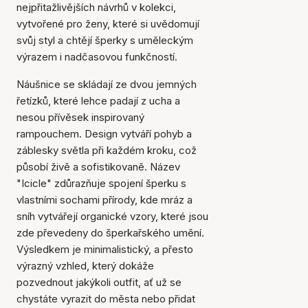
nejpřitažlivějších návrhů v kolekci,
vytvořené pro ženy, které si uvědomují
svůj styl a chtějí šperky s uměleckým
výrazem i nadčasovou funkčností.
Náušnice se skládají ze dvou jemných
řetízků, které lehce padají z ucha a
nesou přívěsek inspirovaný
rampouchem. Design vytváří pohyb a
záblesky světla při každém kroku, což
působí živě a sofistikovaně. Název
"Icicle" zdůrazňuje spojení šperku s
vlastními sochami přírody, kde mráz a
sníh vytvářejí organické vzory, které jsou
zde převedeny do šperkařského umění.
Výsledkem je minimalistický, a přesto
výrazný vzhled, který dokáže
pozvednout jakýkoli outfit, ať už se
chystáte vyrazit do města nebo přidat