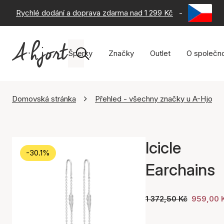
Rychlé dodání a doprava zdarma nad 1 299 Kč
-
60 dní na 
Šperky
Značky
Outlet
O společno
Domovská stránka
Přehled - všechny značky u A-Hjort
Icicle
-30.1%
Earchains
1 372,50 Kč
959,00 