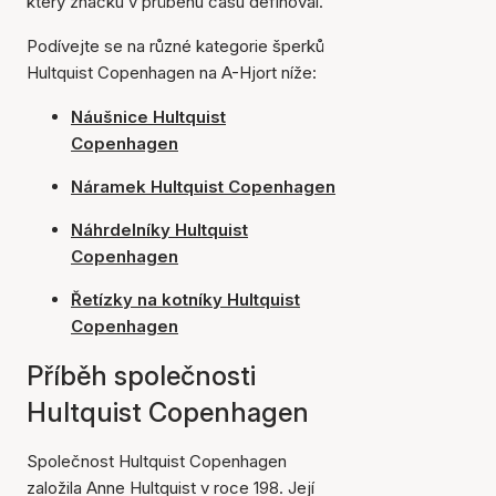
který značku v průběhu času definoval.
Podívejte se na různé kategorie šperků
Hultquist Copenhagen na A-Hjort níže:
Náušnice Hultquist
Copenhagen
Náramek Hultquist Copenhagen
Náhrdelníky Hultquist
Copenhagen
Řetízky na kotníky Hultquist
Copenhagen
Příběh společnosti
Hultquist Copenhagen
Společnost Hultquist Copenhagen
založila Anne Hultquist v roce 198. Její