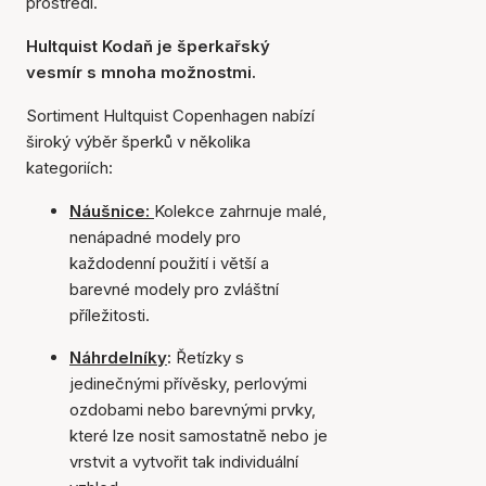
prostředí.
Hultquist Kodaň je šperkařský
vesmír s mnoha možnostmi.
Sortiment Hultquist Copenhagen nabízí
široký výběr šperků v několika
kategoriích:
Náušnice:
Kolekce zahrnuje malé,
nenápadné modely pro
každodenní použití i větší a
barevné modely pro zvláštní
příležitosti.
Náhrdelníky
:
Řetízky s
jedinečnými přívěsky, perlovými
ozdobami nebo barevnými prvky,
které lze nosit samostatně nebo je
vrstvit a vytvořit tak individuální