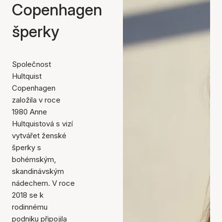
Copenhagen
šperky
Společnost
Hultquist
Copenhagen
založila v roce
1980 Anne
Hultquistová s vizí
vytvářet ženské
šperky s
bohémským,
skandinávským
nádechem. V roce
2018 se k
rodinnému
podniku připojila