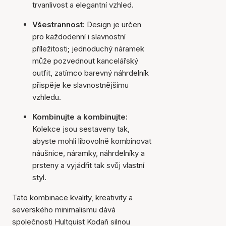
trvanlivost a elegantní vzhled.
Všestrannost:
Design je určen
pro každodenní i slavnostní
příležitosti; jednoduchý náramek
může pozvednout kancelářský
outfit, zatímco barevný náhrdelník
přispěje ke slavnostnějšímu
vzhledu.
Kombinujte a kombinujte:
Kolekce jsou sestaveny tak,
abyste mohli libovolně kombinovat
náušnice, náramky, náhrdelníky a
prsteny a vyjádřit tak svůj vlastní
styl.
Tato kombinace kvality, kreativity a
severského minimalismu dává
společnosti Hultquist Kodaň silnou