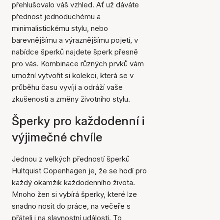
přehlušovalo váš vzhled. Ať už dáváte
přednost jednoduchému a
minimalistickému stylu, nebo
barevnějšímu a výraznějšímu pojetí, v
nabídce šperků najdete šperk přesně
pro vás. Kombinace různých prvků vám
umožní vytvořit si kolekci, která se v
průběhu času vyvíjí a odráží vaše
zkušenosti a změny životního stylu.
Šperky pro každodenní i
výjimečné chvíle
Jednou z velkých předností šperků
Hultquist Copenhagen je, že se hodí pro
každý okamžik každodenního života.
Mnoho žen si vybírá šperky, které lze
snadno nosit do práce, na večeře s
přáteli i na slavnostní události. To