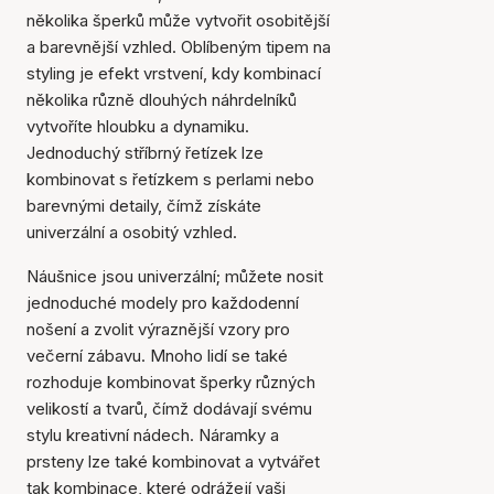
několika šperků může vytvořit osobitější
a barevnější vzhled. Oblíbeným tipem na
styling je efekt vrstvení, kdy kombinací
několika různě dlouhých náhrdelníků
vytvoříte hloubku a dynamiku.
Jednoduchý stříbrný řetízek lze
kombinovat s řetízkem s perlami nebo
barevnými detaily, čímž získáte
univerzální a osobitý vzhled.
Náušnice jsou univerzální; můžete nosit
jednoduché modely pro každodenní
nošení a zvolit výraznější vzory pro
večerní zábavu. Mnoho lidí se také
rozhoduje kombinovat šperky různých
velikostí a tvarů, čímž dodávají svému
stylu kreativní nádech. Náramky a
prsteny lze také kombinovat a vytvářet
tak kombinace, které odrážejí vaši