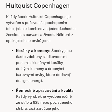
Hultquist Copenhagen
Každý šperk Hultquist Copenhagen je
vytvořen s pečlivostí a pochopením
toho, jak lze kombinovat jednoduchost a
ženskost s barvami a živostí. Některé z
opakujících se prvků jsou:
Korálky a kameny:
Šperky jsou
často zdobeny sladkovodními
perlami, skleněnými korálky,
drahými kameny a drobnými
barevnými prvky, které dodávají
designu energii.
Řemeslné zpracování a kvalita:
Každý výrobek je vyroben ručně
ze stříbra 925 nebo pozlaceného
stříbra, což zaručuje jeho