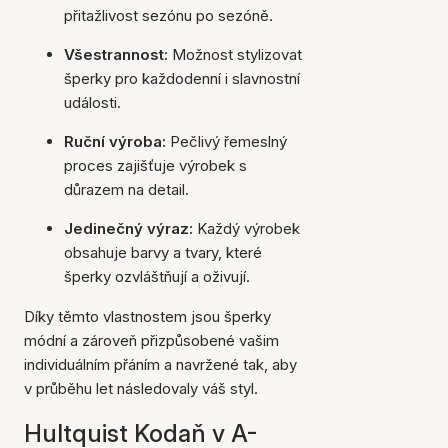
přitažlivost sezónu po sezóně.
Všestrannost:
Možnost stylizovat
šperky pro každodenní i slavnostní
události.
Ruční výroba:
Pečlivý řemeslný
proces zajišťuje výrobek s
důrazem na detail.
Jedinečný výraz:
Každý výrobek
obsahuje barvy a tvary, které
šperky ozvláštňují a oživují.
Díky těmto vlastnostem jsou šperky
módní a zároveň přizpůsobené vašim
individuálním přáním a navržené tak, aby
v průběhu let následovaly váš styl.
Hultquist Kodaň v A-