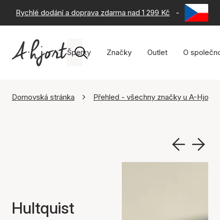
Rychlé dodání a doprava zdarma nad 1 299 Kč
-
60 dní na 
Šperky
Značky
Outlet
O společno
Domovská stránka
Přehled - všechny značky u A-Hjort
Hultquist