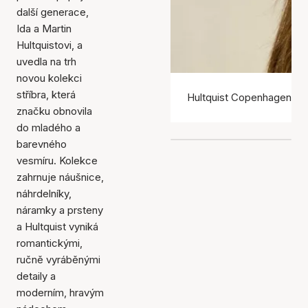
další generace,
Ida a Martin
Hultquistovi, a
uvedla na trh
novou kolekci
stříbra, která
Hultquist Copenhagen ná
značku obnovila
do mladého a
barevného
vesmíru. Kolekce
zahrnuje náušnice,
náhrdelníky,
náramky a prsteny
a Hultquist vyniká
romantickými,
ručně vyráběnými
detaily a
moderním, hravým