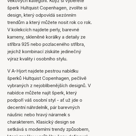
věkových kategorií. Když si vyberete
šperk Hultquist Copenhagen, zvolíte si
design, který odpovídá sezónním
trendům a který můžete nosit rok co rok.
V kolekcích najdete perly, barevné
kameny, skleněné korálky a detaily ze
stříbra 925 nebo pozlaceného stříbra,
jejichž kombinací získáte jedinečný
výraz kvality i osobního stylu.
V A-Hjort najdete pestrou nabídku
šperků Hultquist Copenhagen, pečlivě
vybraných z nejoblíbenějších designů. V
nabídce můžete najít šperk, který
podpoří váš osobní styl - ať už jde o
decentní náhrdelník, pár barevných
náušnic nebo hravý náramek s
charakterem. Klasický design se
setkává s moderními trendy způsobem,