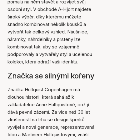
pomalu na něm stavět a rozvíjet svůj
osobní styl. V obchodě A-Hjort najdete
široký výběr, díky kterému můžete
snadno kombinovat několik kousků a
vytvořit tak celkový vzhled. Náušnice,
náramky, náhrdelníky a prsteny lze
kombinovat tak, aby se vzájemně
podporovaly a vytvářely styl a ucelenou
kolekci, která odráží vaši identitu.
Značka se silnými kořeny
Značka Hultquist Copenhagen má
dlouhou historii, která sahá až k
zakladatelce Anne Hultquistové, což jí
dává pevné zázemí. Za více než 30 let
zkušeností na trhu se design šperků
vyvíjel a nová generace, reprezentovaná
Idou a Martinem Hultquistovými, vnáší