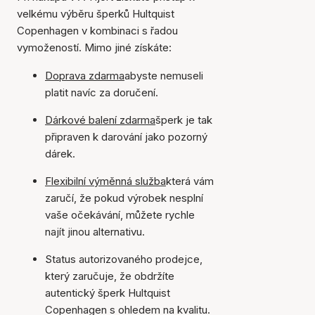
velkému výběru šperků Hultquist
Copenhagen v kombinaci s řadou
vymožeností. Mimo jiné získáte:
Doprava zdarma
abyste nemuseli
platit navíc za doručení.
Dárkové balení zdarma
šperk je tak
připraven k darování jako pozorný
dárek.
Flexibilní výměnná služba
která vám
zaručí, že pokud výrobek nesplní
vaše očekávání, můžete rychle
najít jinou alternativu.
Status autorizovaného prodejce,
který zaručuje, že obdržíte
autentický šperk Hultquist
Copenhagen s ohledem na kvalitu.