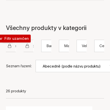
Všechny produkty v kategorii
zamčen
Filtr uzamčen
Maanesten
Kroužek
Barva
Materiál
Velikost
Cena
Seznam řazení:
26 produkty