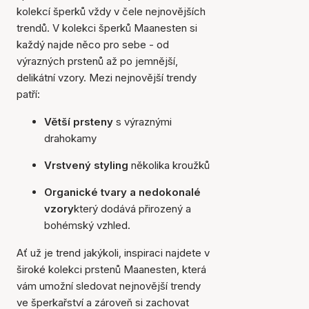
kolekcí šperků vždy v čele nejnovějších
trendů. V kolekci šperků Maanesten si
každý najde něco pro sebe - od
výrazných prstenů až po jemnější,
delikátní vzory. Mezi nejnovější trendy
patří:
Větší prsteny
s výraznými
drahokamy
Vrstvený styling
několika kroužků
Organické tvary a nedokonalé
vzory
který dodává přirozený a
bohémský vzhled.
Ať už je trend jakýkoli, inspiraci najdete v
široké kolekci prstenů Maanesten, která
vám umožní sledovat nejnovější trendy
ve šperkařství a zároveň si zachovat