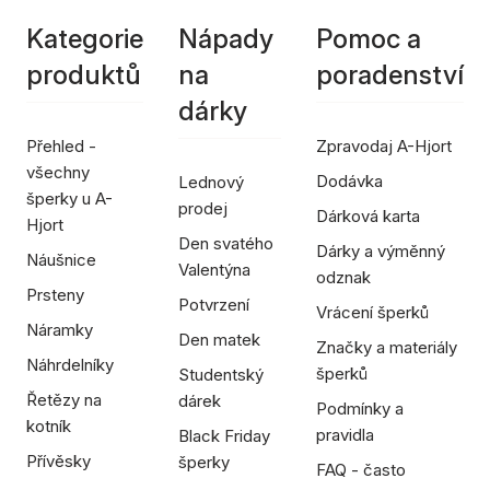
Kategorie
Nápady
Pomoc a
produktů
na
poradenství
dárky
Přehled -
Zpravodaj A-Hjort
všechny
Dodávka
Lednový
šperky u A-
prodej
Dárková karta
Hjort
Den svatého
Dárky a výměnný
Náušnice
Valentýna
odznak
Prsteny
Potvrzení
Vrácení šperků
Náramky
Den matek
Značky a materiály
Náhrdelníky
šperků
Studentský
Řetězy na
dárek
Podmínky a
kotník
pravidla
Black Friday
Přívěsky
šperky
FAQ - často