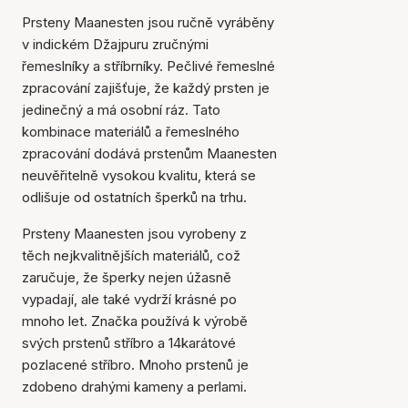
Prsteny Maanesten jsou ručně vyráběny
v indickém Džajpuru zručnými
řemeslníky a stříbrníky. Pečlivé řemeslné
zpracování zajišťuje, že každý prsten je
jedinečný a má osobní ráz. Tato
kombinace materiálů a řemeslného
zpracování dodává prstenům Maanesten
neuvěřitelně vysokou kvalitu, která se
odlišuje od ostatních šperků na trhu.
Prsteny Maanesten jsou vyrobeny z
těch nejkvalitnějších materiálů, což
zaručuje, že šperky nejen úžasně
vypadají, ale také vydrží krásné po
mnoho let. Značka používá k výrobě
svých prstenů stříbro a 14karátové
pozlacené stříbro. Mnoho prstenů je
zdobeno drahými kameny a perlami.