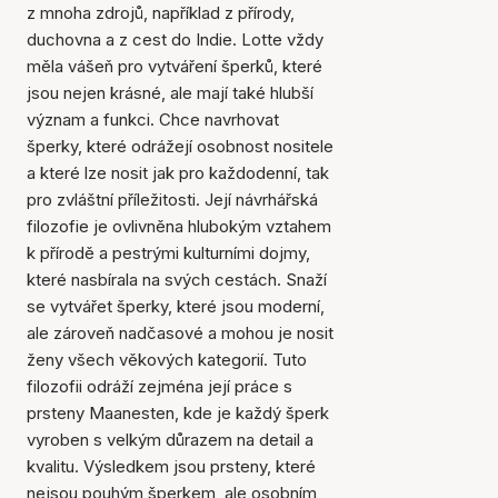
z mnoha zdrojů, například z přírody,
duchovna a z cest do Indie. Lotte vždy
měla vášeň pro vytváření šperků, které
jsou nejen krásné, ale mají také hlubší
význam a funkci. Chce navrhovat
šperky, které odrážejí osobnost nositele
a které lze nosit jak pro každodenní, tak
pro zvláštní příležitosti. Její návrhářská
filozofie je ovlivněna hlubokým vztahem
k přírodě a pestrými kulturními dojmy,
které nasbírala na svých cestách. Snaží
se vytvářet šperky, které jsou moderní,
ale zároveň nadčasové a mohou je nosit
ženy všech věkových kategorií. Tuto
filozofii odráží zejména její práce s
prsteny Maanesten, kde je každý šperk
vyroben s velkým důrazem na detail a
kvalitu. Výsledkem jsou prsteny, které
nejsou pouhým šperkem, ale osobním