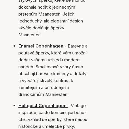
stylových šperků, které se mohou
dokonale hodit k jedinečným
prstenům Maanesten. Jejich
jednoduchý, ale elegantní design
skvěle doplňuje šperky
Maanesten.
Enamel Copenhagen
- Barevné a
poutavé šperky, které vám umožní
dodat vašemu vzhledu moderní
nádech. Smaltované vzory často
obsahují barevné kameny a detaily
a vytvářejí skvělý kontrast k
zemitějším a přírodnějším
drahokamům Maanesten.
Hultquist Copenhagen
- Vintage
inspirace, často kombinující boho-
chic vzhled se šperky, které nesou
historické a umělecké prvky.