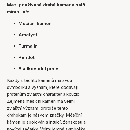
Mezi používané drahé kameny patří
mimo jiné:
Měsíční kámen
Ametyst
Turmalín
Peridot
Sladkovodní perly
Každý z těchto kamenů má svou
symboliku a význam, které dodávají
prstenům zvláštní charakter a kouzlo.
Zejména měsíční kámen má velmi
zvláštní význam, protože tento
drahokam je názvem značky. Měsíční
kámen je spojován s intuicí, ženskostí a
novými začátky. Velmi jemná symbolika