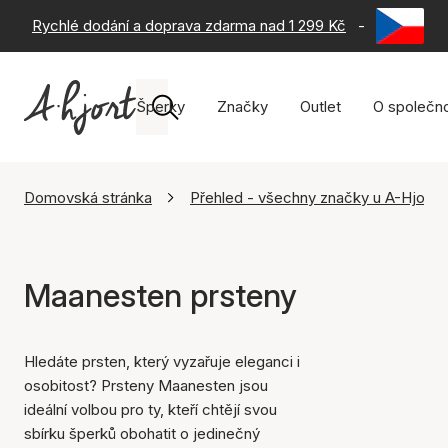
Rychlé dodání a doprava zdarma nad 1 299 Kč
-
60 dní na 
Šperky
Značky
Outlet
O společno
Domovská stránka
Přehled - všechny značky u A-Hjort
Maanesten prsteny
Hledáte prsten, který vyzařuje eleganci i
osobitost? Prsteny Maanesten jsou
ideální volbou pro ty, kteří chtějí svou
sbírku šperků obohatit o jedinečný